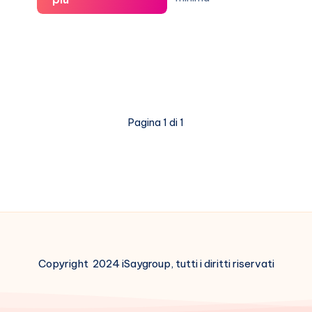
Gualtieri
coccola
Dan
(e
Carla
si
Pagina 1 di 1
infuria)
Copyright 2024 iSaygroup, tutti i diritti riservati