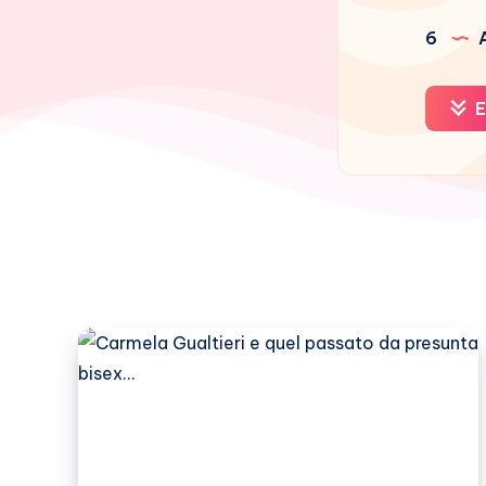
6
A
E