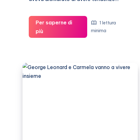
Per saperne di
1 lettura
Carmela
minima
più
Gualtieri
e
quel
passato
da
presunta
bisex…