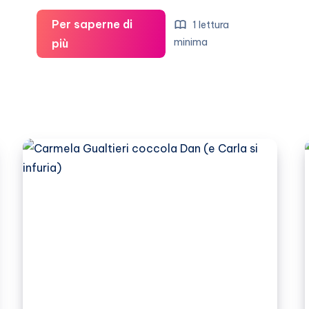
Per saperne di
1 lettura
George
minima
più
Leonard
non
è
bisessuale