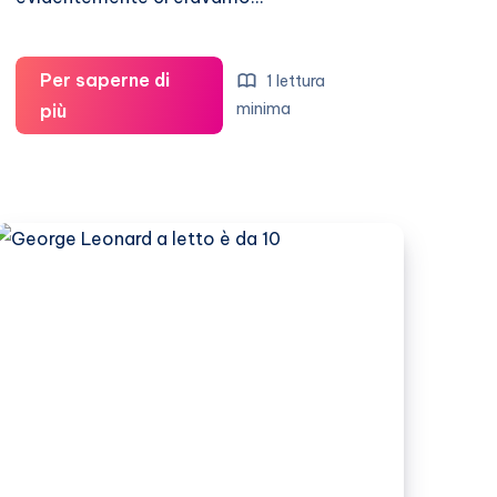
Per saperne di
1 lettura
George
minima
più
Leonard-
Carmela:
sesso
tre
volte
al
giorno