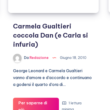
Carmela Gualtieri
coccola Dan (e Carla si
infuria)
Da
Redazione
Giugno 18, 2010
George Leonard e Carmela Gualtieri
vanno d’amore e d’accordo e continuano
a godersi il quarto d’ora di…
Per saperne di
1 lettura
Carmela
minima
più