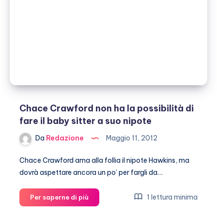
Chace Crawford non ha la possibilità di
fare il baby sitter a suo nipote
Da
Redazione
Maggio 11, 2012
Chace Crawford ama alla follia il nipote Hawkins, ma
dovrà aspettare ancora un po’ per fargli da…
Chace
1 lettura minima
Per saperne di più
Crawford