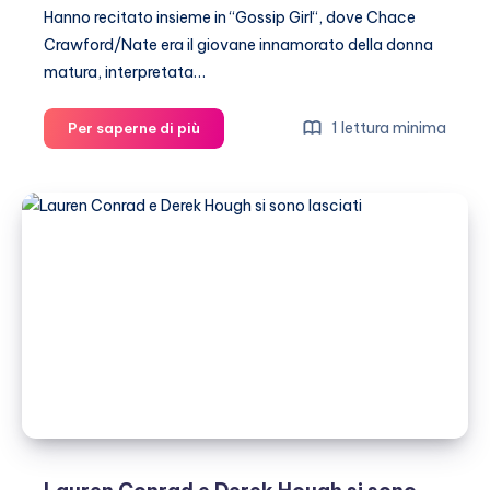
Hanno recitato insieme in “Gossip Girl“, dove Chace
Crawford/Nate era il giovane innamorato della donna
matura, interpretata…
Chace
1 lettura minima
Per saperne di più
Crawford:
“Elizabeth
Hurley
è
la
donna
ideale”