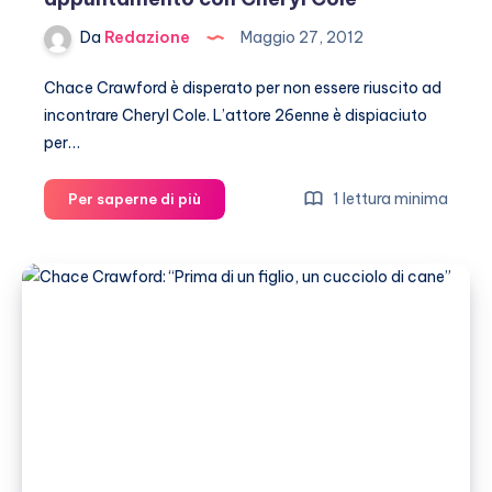
Da
Redazione
Maggio 27, 2012
Chace Crawford è disperato per non essere riuscito ad
incontrare Cheryl Cole. L’attore 26enne è dispiaciuto
per…
Chace
1 lettura minima
Per saperne di più
Crawford
vorrebbe
un
appuntamento
con
Cheryl
Cole