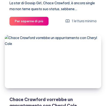
La star di Gossip Girl, Chace Crawford, è ancora single
ma non teme questo suo status, sebbene…
Chace
1 lettura minima
Per saperne di più
Crawford:
la
fama
rende
difficile
trovare
l’amore
Chace Crawford vorrebbe un
appuntamento con Cheryl Cole