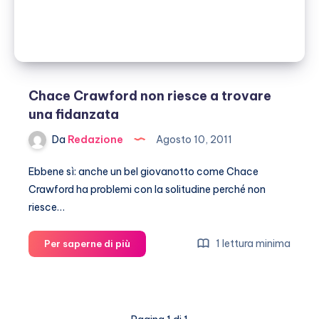
di
marijuana
Chace Crawford non riesce a trovare
una fidanzata
Da
Redazione
Agosto 10, 2011
Ebbene sì: anche un bel giovanotto come Chace
Crawford ha problemi con la solitudine perché non
riesce…
Chace
1 lettura minima
Per saperne di più
Crawford
non
riesce
a