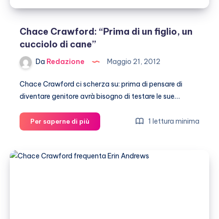
Chace Crawford: “Prima di un figlio, un
cucciolo di cane”
Da
Redazione
Maggio 21, 2012
Chace Crawford ci scherza su: prima di pensare di
diventare genitore avrà bisogno di testare le sue…
Chace
1 lettura minima
Per saperne di più
Crawford:
“Prima
di
un
figlio,
un
cucciolo
di