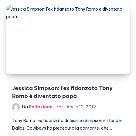
non
ha
la
possibilità
di
fare
il
baby
sitter
a
suo
nipote
Jessica Simpson: l’ex fidanzato Tony
Romo è diventato papà
Da
Redazione
Aprile 12, 2012
Tony Romo, ex fidanzato di Jessica Simpson e star dei
Dallas Cowboys ha preceduto la cantante, che…