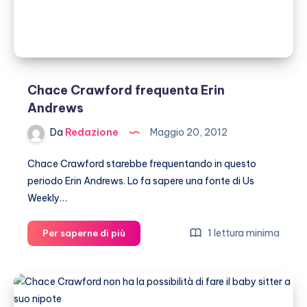
cane”
Chace Crawford frequenta Erin
Andrews
Da
Redazione
Maggio 20, 2012
Chace Crawford starebbe frequentando in questo
periodo Erin Andrews. Lo fa sapere una fonte di Us
Weekly…
Chace
1 lettura minima
Per saperne di più
Crawford
frequenta
Erin
Andrews