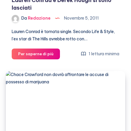
Lauren Conrad e Derek Hough si sono
lasciati
Da
Redazione
Novembre 5, 2011
Lauren Conrad è tornata single. Secondo Life & Style,
l’ex star di The Hills avrebbe rotto con…
Lauren
1 lettura minima
Per saperne di più
Conrad
e
Derek
Hough
si
sono
lasciati