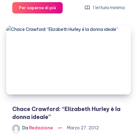
Jessica
1 lettura minima
Per saperne di più
Simpson:
l’ex
fidanzato
Tony
Romo
è
diventato
papà
Chace Crawford: “Elizabeth Hurley è la
donna ideale”
Da
Redazione
Marzo 27, 2012