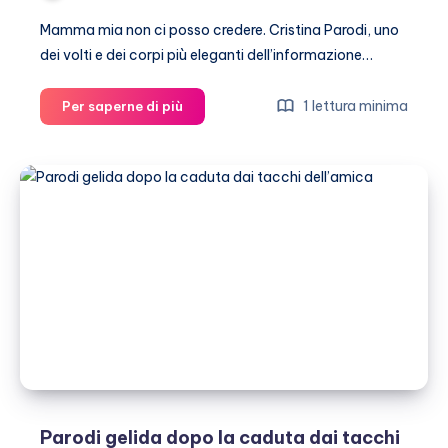
Mamma mia non ci posso credere. Cristina Parodi, uno
dei volti e dei corpi più eleganti dell’informazione…
Cristina
1 lettura minima
Per saperne di più
Parodi
sexy
in
costume
(e
topless)
Parodi gelida dopo la caduta dai tacchi