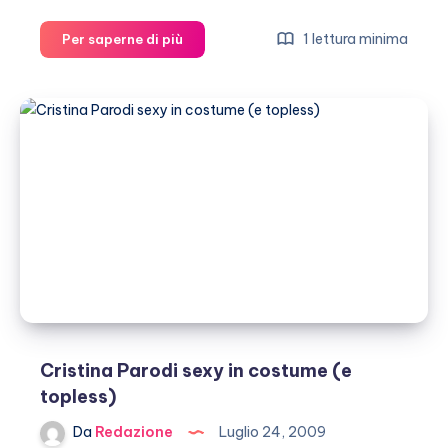
Cristina
1 lettura minima
Per saperne di più
Parodi:
“Tinto
Brass
mi
voleva
per
un
suo
film”
Cristina Parodi sexy in costume (e
topless)
Da
Redazione
Luglio 24, 2009