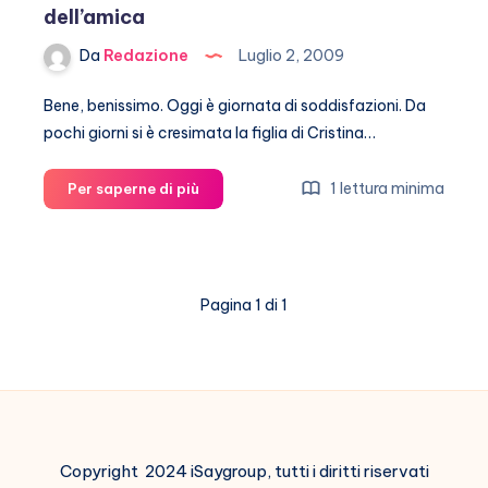
dell’amica
Da
Redazione
Luglio 2, 2009
Bene, benissimo. Oggi è giornata di soddisfazioni. Da
pochi giorni si è cresimata la figlia di Cristina…
Parodi
1 lettura minima
Per saperne di più
gelida
dopo
la
caduta
Pagina 1 di 1
dai
tacchi
dell’amica
Copyright 2024 iSaygroup, tutti i diritti riservati