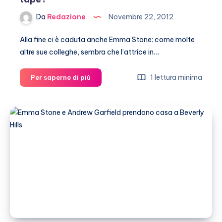
Da
Redazione
Novembre 22, 2012
Alla fine ci è caduta anche Emma Stone: come molte
altre sue colleghe, sembra che l’attrice in…
Emma
1 lettura minima
Per saperne di più
Stone
protagonista
di
un
sex
tape?