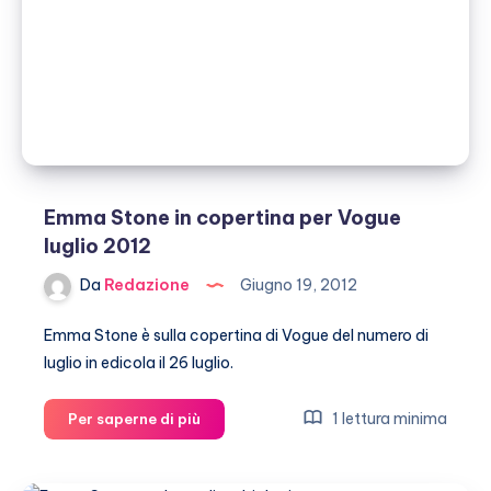
velocità
Emma Stone in copertina per Vogue
luglio 2012
Da
Redazione
Giugno 19, 2012
Emma Stone è sulla copertina di Vogue del numero di
luglio in edicola il 26 luglio.
Emma
1 lettura minima
Per saperne di più
Stone
in