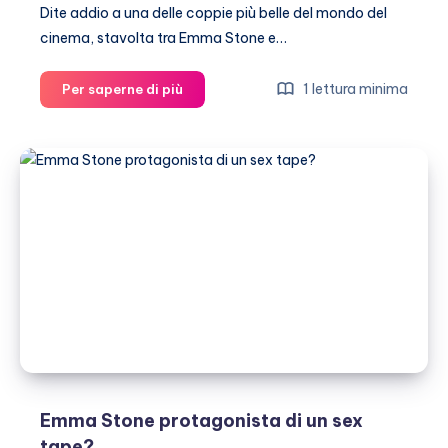
Dite addio a una delle coppie più belle del mondo del
cinema, stavolta tra Emma Stone e…
Emma
1 lettura minima
Per saperne di più
Stone
e
Andrew
Garfield
si
sono
detti
addio
Emma Stone protagonista di un sex
tape?