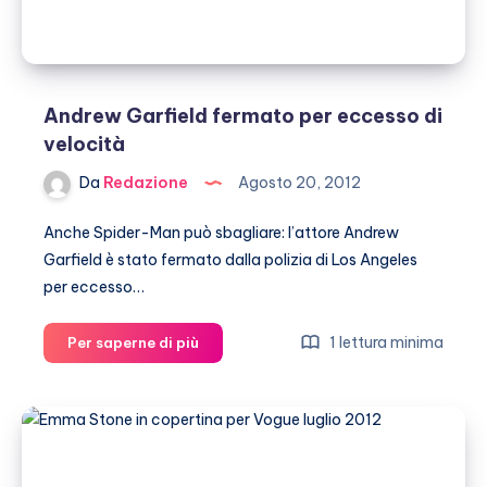
Andrew Garfield fermato per eccesso di
velocità
Da
Redazione
Agosto 20, 2012
Anche Spider-Man può sbagliare: l’attore Andrew
Garfield è stato fermato dalla polizia di Los Angeles
per eccesso…
Andrew
1 lettura minima
Per saperne di più
Garfield
fermato
per
eccesso
di