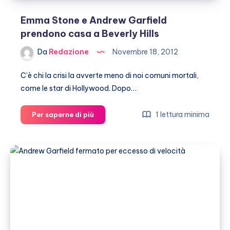
Emma Stone e Andrew Garfield
prendono casa a Beverly Hills
Da
Redazione
Novembre 18, 2012
C’è chi la crisi la avverte meno di noi comuni mortali,
come le star di Hollywood. Dopo…
Emma
1 lettura minima
Per saperne di più
Stone
e
Andrew
Garfield
prendono
casa
a
Beverly
Hills