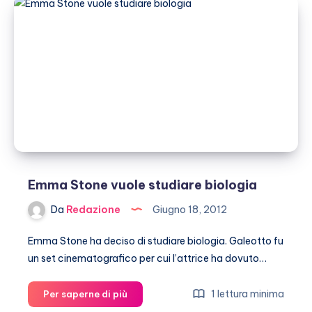
copertina
per
Vogue
luglio
2012
Emma Stone vuole studiare biologia
Da
Redazione
Giugno 18, 2012
Emma Stone ha deciso di studiare biologia. Galeotto fu
un set cinematografico per cui l’attrice ha dovuto…
Emma
1 lettura minima
Per saperne di più
Stone