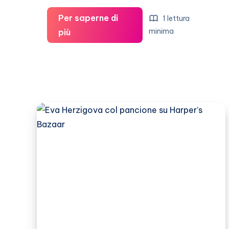
Per saperne di
1 lettura
Eva
minima
più
Herzigova
mamma
per
la
terza
volta