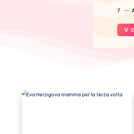
7
A
E