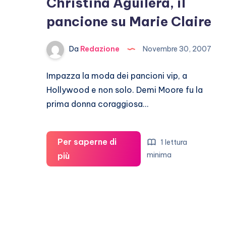
Christina Aguilera, il
pancione su Marie Claire
Da
Redazione
Novembre 30, 2007
Impazza la moda dei pancioni vip, a
Hollywood e non solo. Demi Moore fu la
prima donna coraggiosa…
Per saperne di
1 lettura
Christina
minima
più
Aguilera,
il
pancione
su