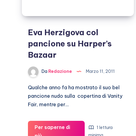
Eva Herzigova col
pancione su Harper’s
Bazaar
Da
Redazione
Marzo 11, 2011
Qualche anno fa ha mostrato il suo bel
pancione nudo sulla copertina di Vanity
Fair, mentre per…
Per saperne di
1 lettura
Eva
minima
più