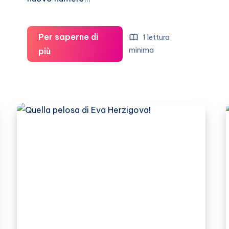
Per saperne di
1 lettura
Eva
minima
più
Herzigova
intervistata
da
Marie
Claire