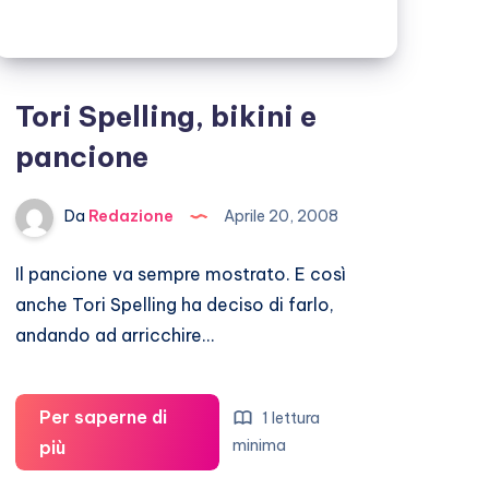
Tori Spelling, bikini e
pancione
Da
Redazione
Aprile 20, 2008
Il pancione va sempre mostrato. E così
anche Tori Spelling ha deciso di farlo,
andando ad arricchire…
Per saperne di
1 lettura
Tori
minima
più
Spelling,