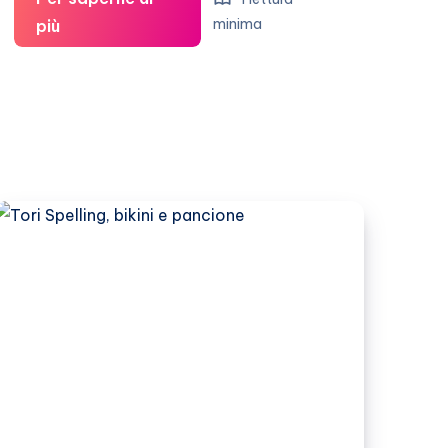
Eva
minima
più
Herzigova
tradita?