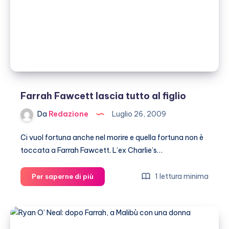
e
Bongiorno
Farrah Fawcett lascia tutto al figlio
Da
Redazione
Luglio 26, 2009
Ci vuol fortuna anche nel morire e quella fortuna non è
toccata a Farrah Fawcett. L’ex Charlie’s…
Farrah
1 lettura minima
Per saperne di più
Fawcett
lascia
tutto
al