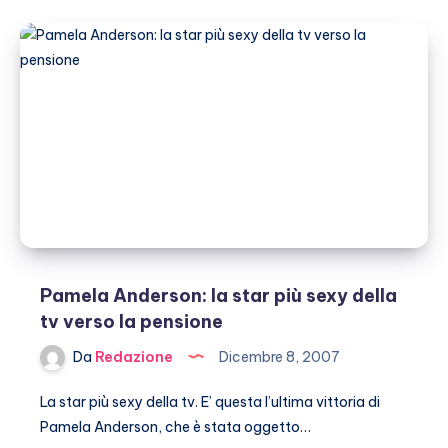
Neal:
dopo
Farrah,
a
Malibù
con
una
donna
Pamela Anderson: la star più sexy della
tv verso la pensione
Da
Redazione
Dicembre 8, 2007
La star più sexy della tv. E’ questa l’ultima vittoria di
Pamela Anderson, che è stata oggetto…