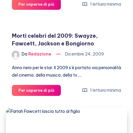
Ryan
1 lettura minima
Per saperne di più
O’Neal
ha
scritto
un
Morti celebri del 2009: Swayze,
libro
Fawcett, Jackson e Bongiorno
sulla
sua
Da
Redazione
Dicembre 24, 2009
vita
con
Anno nero per le star. Il 2009 s’è portato via personalità
Farrah
del cinema, della musica, della tv….
Fawcett
Morti
1 lettura minima
Per saperne di più
celebri
del
2009:
Swayze,
Fawcett,
Jackson