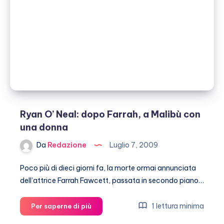
figlio
Ryan O’ Neal: dopo Farrah, a Malibù con
una donna
Da
Redazione
Luglio 7, 2009
Poco più di dieci giorni fa, la morte ormai annunciata
dell’attrice Farrah Fawcett, passata in secondo piano…
Ryan
1 lettura minima
Per saperne di più
O’