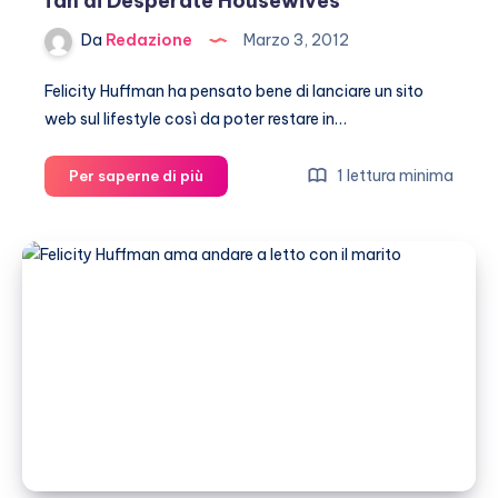
fan di Desperate Housewives
Da
Redazione
Marzo 3, 2012
Felicity Huffman ha pensato bene di lanciare un sito
web sul lifestyle così da poter restare in…
Felicity
1 lettura minima
Per saperne di più
Huffman
lancia
un
website
di
Lifestyle
per
rimanere
in
contatto
con
i