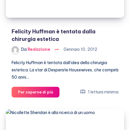
Felicity Huffman è tentata dalla
chirurgia estetica
Da
Redazione
Gennaio 10, 2012
Felicity Huffman è tentata dall’idea della chirurgia
estetica. La star di Desperate Housewives, che compirà
50 anni…
Felicity
1 lettura minima
Per saperne di più
Huffman
è
tentata
dalla
chirurgia