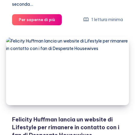
seconda…
Felicity
1 lettura minima
Per saperne di più
Huffman
e
suo
marito
William
H.
Macy:
celebrazione
doppia
stella
sulla
Walk
of
fame
Felicity Huffman lancia un website di
di
Lifestyle per rimanere in contatto con i
Hollywood