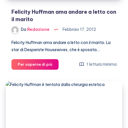
fan
di
Felicity Huffman ama andare a letto con
Desperate
il marito
Housewives
Da
Redazione
Febbraio 17, 2012
Felicity Huffman ama andare a letto con il marito. La
star di Desperate Housewives, che è sposata…
Felicity
1 lettura minima
Per saperne di più
Huffman
ama
andare
a
letto
con
il
marito