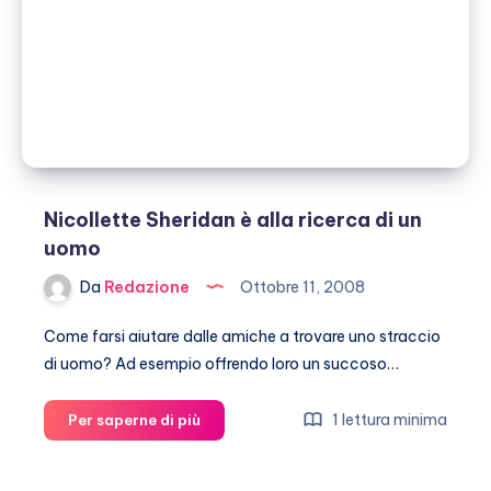
estetica
Nicollette Sheridan è alla ricerca di un
uomo
Da
Redazione
Ottobre 11, 2008
Come farsi aiutare dalle amiche a trovare uno straccio
di uomo? Ad esempio offrendo loro un succoso…
Nicollette
1 lettura minima
Per saperne di più
Sheridan
è