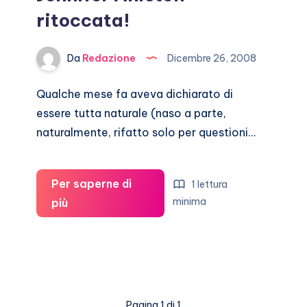
ritoccata!
Da
Redazione
Dicembre 26, 2008
Qualche mese fa aveva dichiarato di
essere tutta naturale (naso a parte,
naturalmente, rifatto solo per questioni…
Per saperne di
1 lettura
Jennifer
minima
più
Aniston
ritoccata!
Pagina 1 di 1