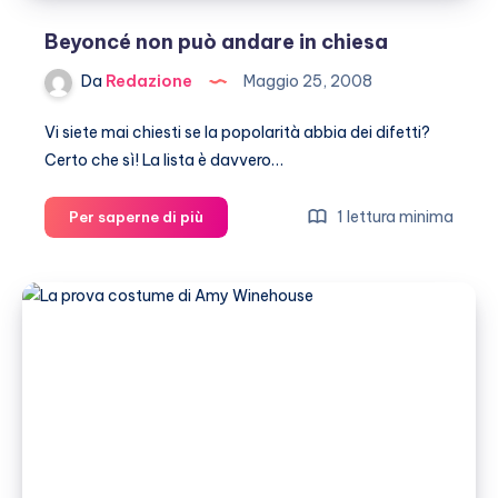
Beyoncé non può andare in chiesa
Da
Redazione
Maggio 25, 2008
Vi siete mai chiesti se la popolarità abbia dei difetti?
Certo che sì! La lista è davvero…
Beyoncé
1 lettura minima
Per saperne di più
non
può
andare
in
chiesa