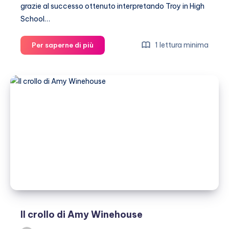
grazie al successo ottenuto interpretando Troy in High
School…
Zac
1 lettura minima
Per saperne di più
Efron
scappa
dalle
ammiratrici
Il crollo di Amy Winehouse