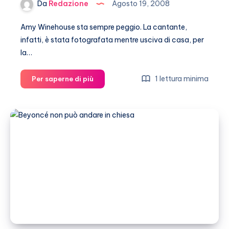
Da
Redazione
Agosto 19, 2008
Amy Winehouse sta sempre peggio. La cantante,
infatti, è stata fotografata mentre usciva di casa, per
la…
Il
1 lettura minima
Per saperne di più
crollo
di
Amy
Winehouse