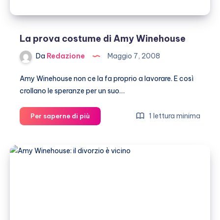
La prova costume di Amy Winehouse
Da
Redazione
Maggio 7, 2008
Amy Winehouse non ce la fa proprio a lavorare. E così
crollano le speranze per un suo…
La
1 lettura minima
Per saperne di più
prova
costume
di
Amy
Winehouse