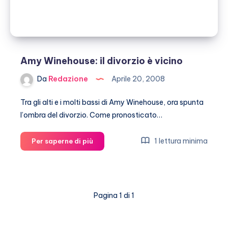
Amy Winehouse: il divorzio è vicino
Da
Redazione
Aprile 20, 2008
Tra gli alti e i molti bassi di Amy Winehouse, ora spunta
l’ombra del divorzio. Come pronosticato…
Amy
1 lettura minima
Per saperne di più
Winehouse:
il
divorzio
è
Pagina 1 di 1
vicino