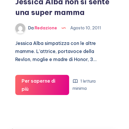
Jessica Alba non si sente
una super mamma
Da
Redazione
Agosto 10, 2011
Jessica Alba simpatizza con le altre
mamme. L’attrice, portavoce della
Revlon, moglie e madre di Honor, 3…
Per saperne di
1 lettura
Jessica
minima
più
Alba
non
si
sente