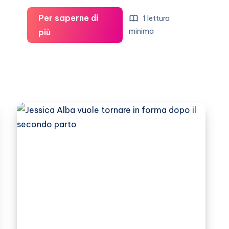
Per saperne di
1 lettura
Jessica
minima
più
Alba:
crescendo
si
migliora