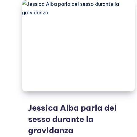
è
nata
Haven
Garner
Jessica Alba parla del
sesso durante la
gravidanza