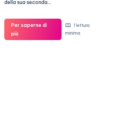
della sua seconda…
Per saperne di
1 lettura
Jessica
minima
più
Alba
torna
in
forma
dopo
il
parto