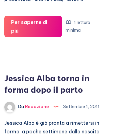
Per saperne di
1 lettura
Jessica
minima
più
Alba:
racconta
come
è
nata
Jessica Alba torna in
Haven
forma dopo il parto
all’
Ok!
Da
Redazione
Settembre 1, 2011
UK
Magazine
Jessica Alba è già pronta a rimettersi in
forma, a poche settimane dalla nascita