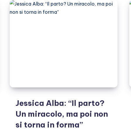
una
super
mamma
Jessica Alba: “Il parto?
Un miracolo, ma poi non
si torna in forma”