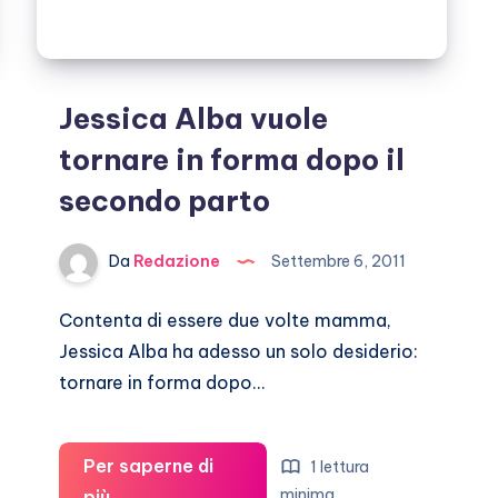
Jessica Alba vuole
tornare in forma dopo il
secondo parto
Da
Redazione
Settembre 6, 2011
Contenta di essere due volte mamma,
Jessica Alba ha adesso un solo desiderio:
tornare in forma dopo…
Per saperne di
1 lettura
Jessica
minima
più