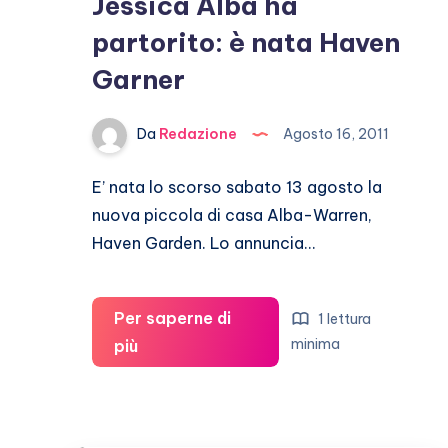
Jessica Alba ha
partorito: è nata Haven
Garner
Da
Redazione
Agosto 16, 2011
E’ nata lo scorso sabato 13 agosto la
nuova piccola di casa Alba-Warren,
Haven Garden. Lo annuncia…
Per saperne di
1 lettura
Jessica
minima
più
Alba
ha
partorito: