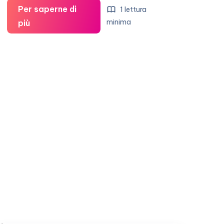
Per saperne di
1 lettura
Jessica
minima
più
Alba
non
ha
in
programma
altri
bambini