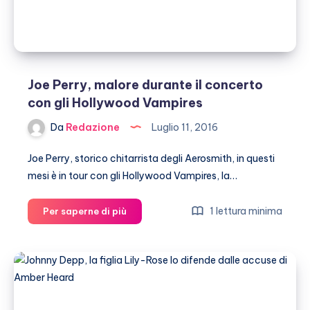
Joe Perry, malore durante il concerto
con gli Hollywood Vampires
Da
Redazione
Luglio 11, 2016
Joe Perry, storico chitarrista degli Aerosmith, in questi
mesi è in tour con gli Hollywood Vampires, la…
Joe
1 lettura minima
Per saperne di più
Perry,
malore
durante
il
concerto
con