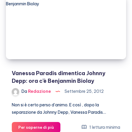
Amber
Heard
Vanessa Paradis dimentica Johnny
Depp: ora c’è Benjanmin Biolay
Da
Redazione
Settembre 25, 2012
Non si è certo perso d’animo. E così , dopo la
separazione da Johnny Depp, Vanessa Paradis…
Vanessa
1 lettura minima
Per saperne di più