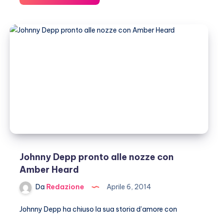
Depp
e
Amber
Heard
divorziano,
lei
lo
accusa
di
violenza
Johnny Depp pronto alle nozze con
Amber Heard
Da
Redazione
Aprile 6, 2014
Johnny Depp ha chiuso la sua storia d’amore con