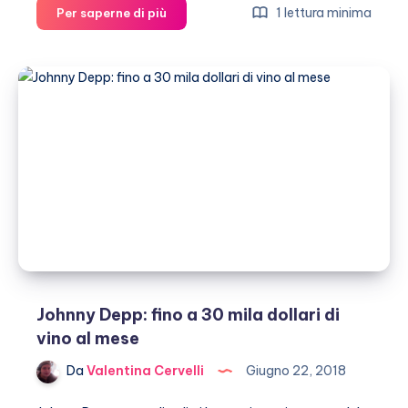
Johnny
1 lettura minima
Per saperne di più
Depp
vince
in
tribunale:
Amber
Heard
a
processo
per
diffamazione
Johnny Depp: fino a 30 mila dollari di
vino al mese
Da
Valentina Cervelli
Giugno 22, 2018