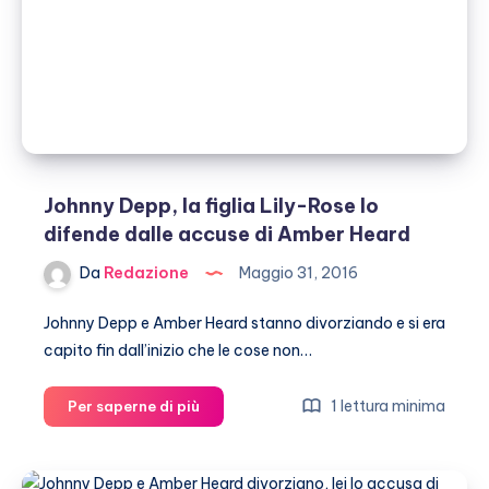
gli
Hollywood
Vampires
Johnny Depp, la figlia Lily-Rose lo
difende dalle accuse di Amber Heard
Da
Redazione
Maggio 31, 2016
Johnny Depp e Amber Heard stanno divorziando e si era
capito fin dall’inizio che le cose non…
Johnny
1 lettura minima
Per saperne di più
Depp,
la
figlia