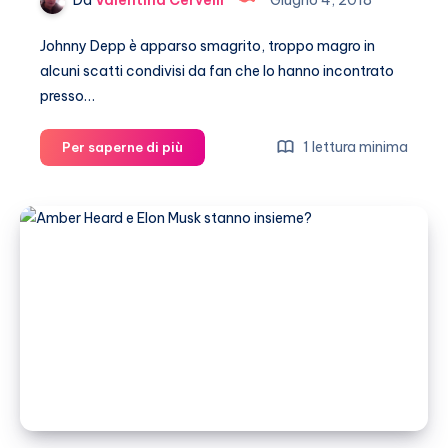
Da
Valentina Cervelli
Giugno 4, 2018
Johnny Depp è apparso smagrito, troppo magro in
alcuni scatti condivisi da fan che lo hanno incontrato
presso…
Johnny
1 lettura minima
Per saperne di più
Depp
troppo
magro:
è
malato?