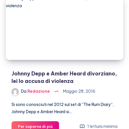
Lily-
Rose
lo
difende
dalle
accuse
di
Amber
Heard
Johnny Depp e Amber Heard divorziano,
lei lo accusa di violenza
Da
Redazione
Maggio 28, 2016
Si sono conosciuti nel 2012 sul set di “The Rum Diary”,
Johnny Depp e Amber Heard si…
Johnny
1 lettura minima
Per saperne di più