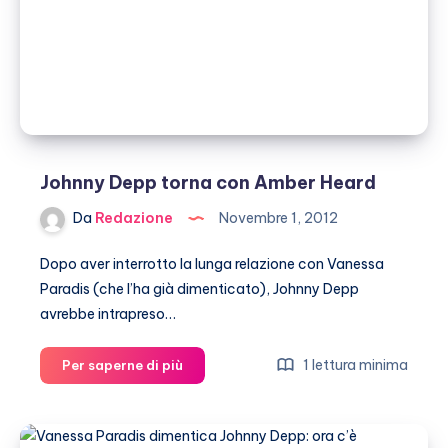
Johnny Depp torna con Amber Heard
Da
Redazione
Novembre 1, 2012
Dopo aver interrotto la lunga relazione con Vanessa
Paradis (che l’ha già dimenticato), Johnny Depp
avrebbe intrapreso…
Johnny
1 lettura minima
Per saperne di più
Depp
torna
con