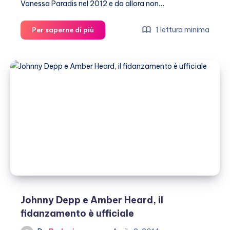
Vanessa Paradis nel 2012 e da allora non…
Johnny
1 lettura minima
Per saperne di più
Depp
pronto
alle
nozze
con
Amber
Heard
Johnny Depp e Amber Heard, il
fidanzamento è ufficiale