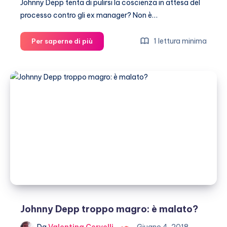
Johnny Depp tenta di pulirsi la coscienza in attesa del
processo contro gli ex manager? Non è…
Johnny
1 lettura minima
Per saperne di più
Depp:
fino
a
30
mila
dollari
di
vino
al
mese
Johnny Depp troppo magro: è malato?