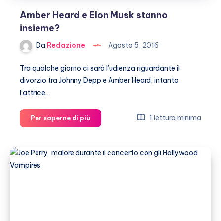
Amber Heard e Elon Musk stanno
insieme?
Da
Redazione
Agosto 5, 2016
Tra qualche giorno ci sarà l’udienza riguardante il
divorzio tra Johnny Depp e Amber Heard, intanto
l’attrice…
Amber
1 lettura minima
Per saperne di più
Heard
e
Elon
Musk
stanno
insieme?