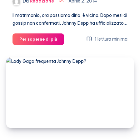
Da
Redazione
Aprile 2, 2014
Il matrimonio, ora possiamo dirlo, è vicino. Dopo mesi di
gossip non confermati, Johnny Depp ha ufficializzato…
Johnny
1 lettura minima
Per saperne di più
Depp
e
Amber
Heard,
il
fidanzamento
è
ufficiale