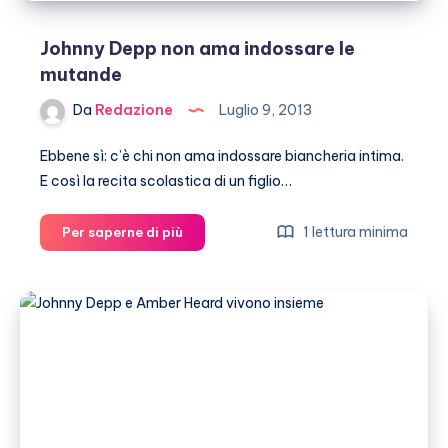
Johnny Depp non ama indossare le
mutande
Da
Redazione
Luglio 9, 2013
Ebbene sì: c’è chi non ama indossare biancheria intima.
E così la recita scolastica di un figlio…
Johnny
1 lettura minima
Per saperne di più
Depp
non
ama
indossare
le
mutande