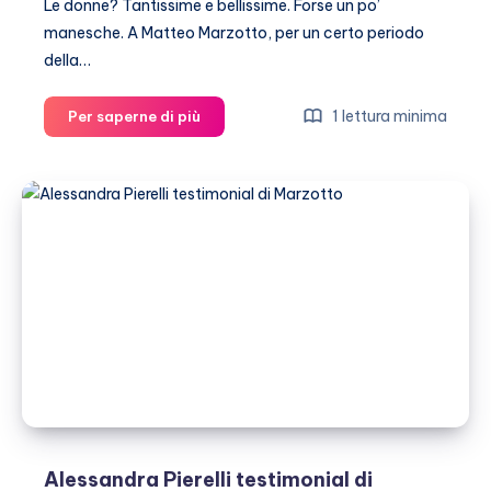
Le donne? Tantissime e bellissime. Forse un po’
manesche. A Matteo Marzotto, per un certo periodo
della…
Matteo
1 lettura minima
Per saperne di più
Marzotto
bacia
la
mamma
(sulla
bocca)
Alessandra Pierelli testimonial di