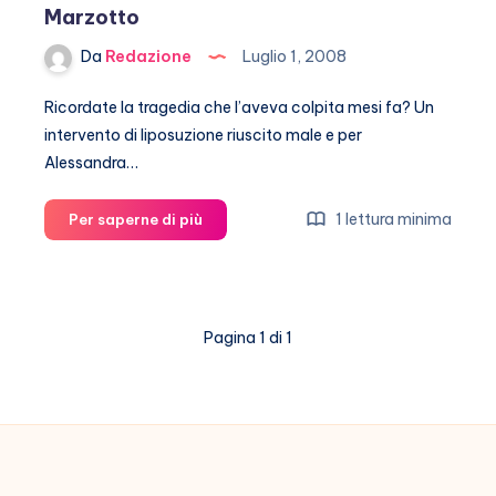
Marzotto
Da
Redazione
Luglio 1, 2008
Ricordate la tragedia che l’aveva colpita mesi fa? Un
intervento di liposuzione riuscito male e per
Alessandra…
Alessandra
1 lettura minima
Per saperne di più
Pierelli
testimonial
di
Marzotto
Pagina 1 di 1