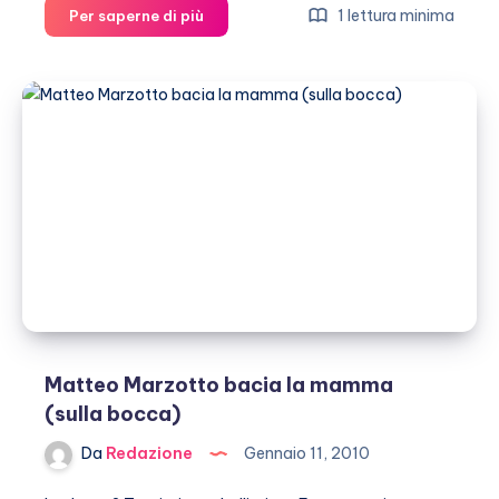
Marta
1 lettura minima
Per saperne di più
Marzotto
ricorda
Lucio
Magri:
“Un
grande
intellettuale.
E
bellissimo”
Matteo Marzotto bacia la mamma
(sulla bocca)
Da
Redazione
Gennaio 11, 2010