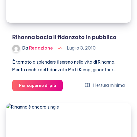
Rihanna bacia il fidanzato in pubblico
Da
Redazione
Luglio 3, 2010
È tornato a splendere il sereno nella vita di Rihanna.
Merito anche del fidanzato Matt Kemp, giocatore…
Rihanna
1 lettura minima
Per saperne di più
bacia
il
fidanzato
in
pubblico