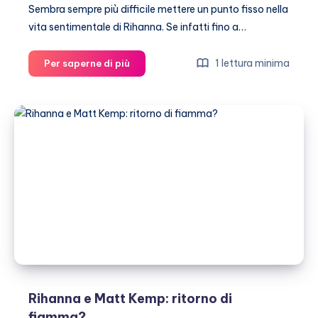
Sembra sempre più difficile mettere un punto fisso nella
vita sentimentale di Rihanna. Se infatti fino a…
Rihanna,
1 lettura minima
Per saperne di più
ritorno
di
fiamma
con
Matt
Kemp?
Rihanna e Matt Kemp: ritorno di
fiamma?