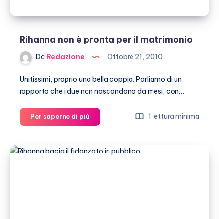
Rihanna non è pronta per il matrimonio
Da
Redazione
Ottobre 21, 2010
Unitissimi, proprio una bella coppia. Parliamo di un
rapporto che i due non nascondono da mesi, con…
Rihanna
1 lettura minima
Per saperne di più
non
è
pronta
per
il
matrimonio