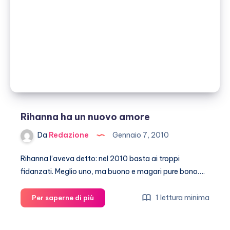
Rihanna ha un nuovo amore
Da
Redazione
Gennaio 7, 2010
Rihanna l’aveva detto: nel 2010 basta ai troppi
fidanzati. Meglio uno, ma buono e magari pure bono….
Rihanna
1 lettura minima
Per saperne di più
ha
un