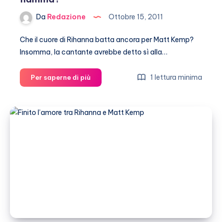
Da
Redazione
Ottobre 15, 2011
Che il cuore di Rihanna batta ancora per Matt Kemp?
Insomma, la cantante avrebbe detto sì alla…
Rihanna
1 lettura minima
Per saperne di più
e
Matt
Kemp:
ritorno
di
fiamma?