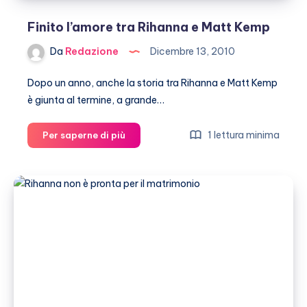
Finito l’amore tra Rihanna e Matt Kemp
Da
Redazione
Dicembre 13, 2010
Dopo un anno, anche la storia tra Rihanna e Matt Kemp
è giunta al termine, a grande…
Finito
1 lettura minima
Per saperne di più
l’amore
tra
Rihanna
e
Matt
Kemp