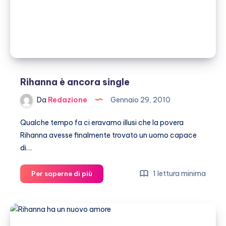
Rihanna è ancora single
Da
Redazione
Gennaio 29, 2010
Qualche tempo fa ci eravamo illusi che la povera
Rihanna avesse finalmente trovato un uomo capace
di…
Rihanna
1 lettura minima
Per saperne di più
è
ancora
single