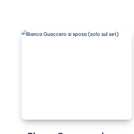
De
Andrè,
è
amore!
(gallery)