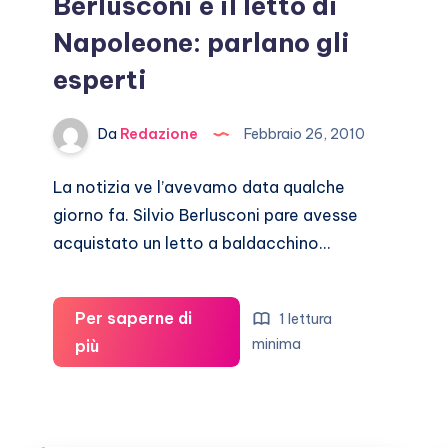
Berlusconi e il letto di
Napoleone: parlano gli
esperti
Da
Redazione
Febbraio 26, 2010
La notizia ve l’avevamo data qualche
giorno fa. Silvio Berlusconi pare avesse
acquistato un letto a baldacchino…
Per saperne di
1 lettura
Berlusconi
minima
più
e
il
letto