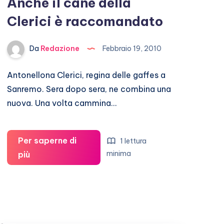
Anche il cane della
Clerici è raccomandato
Da
Redazione
Febbraio 19, 2010
Antonellona Clerici, regina delle gaffes a
Sanremo. Sera dopo sera, ne combina una
nuova. Una volta cammina…
Per saperne di
1 lettura
Anche
minima
più
il
cane
della
Clerici