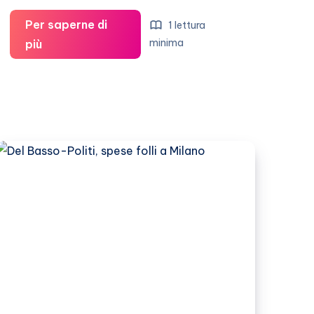
Per saperne di
1 lettura
Selvaggia
minima
più
Lucarelli
si
è
fidanzata
col
bodyguard