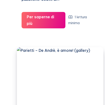
Per saperne di
1 lettura
Veronica
minima
più
Lario,
book
fotografico
sexy
(seconda
parte)