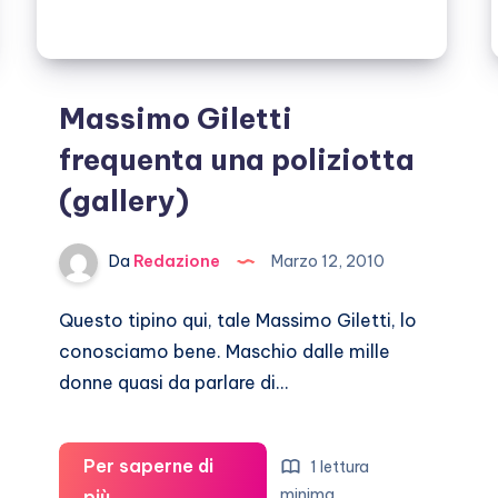
Massimo Giletti
frequenta una poliziotta
(gallery)
Da
Redazione
Marzo 12, 2010
Questo tipino qui, tale Massimo Giletti, lo
conosciamo bene. Maschio dalle mille
donne quasi da parlare di…
Per saperne di
1 lettura
Massimo
minima
più