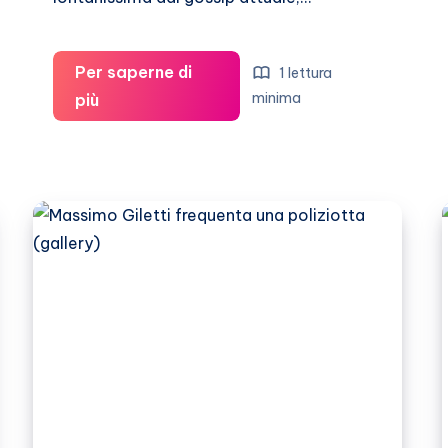
Per saperne di
1 lettura
Veronica
minima
più
Lario,
book
fotografico
sexy
(prima
parte)