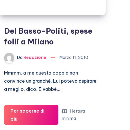
Del Basso-Politi, spese
folli a Milano
Da
Redazione
Marzo 11, 2010
Mmmm, a me questa coppia non
convince un granché. Lui poteva aspirare
a meglio, dico. E vabbè,…
Per saperne di
1 lettura
Del
minima
più
Basso-