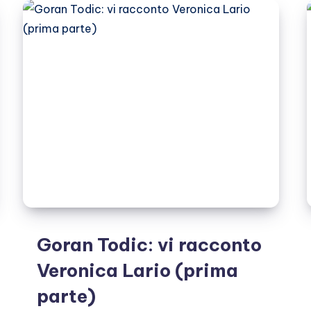
di
Napoleone:
parlano
gli
esperti
Goran Todic: vi racconto
Veronica Lario (prima
parte)