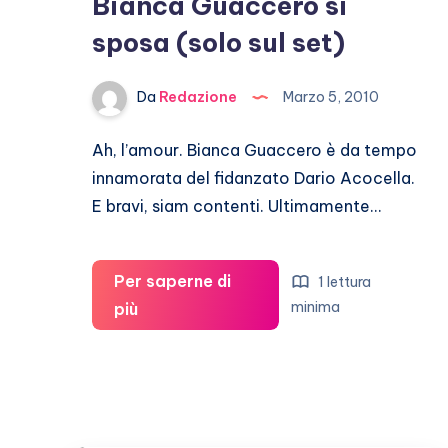
Bianca Guaccero si
sposa (solo sul set)
Da
Redazione
Marzo 5, 2010
Ah, l’amour. Bianca Guaccero è da tempo
innamorata del fidanzato Dario Acocella.
E bravi, siam contenti. Ultimamente…
Per saperne di
1 lettura
Bianca
minima
più
Guaccero
si
sposa
(solo