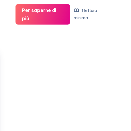
Per saperne di
1 lettura
Paul
minima
più
McCartney
ama
Nancy