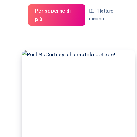
Per saperne di
1 lettura
Paul
minima
più
McCartney
si
sente
un
“figlio
dei
fiori”