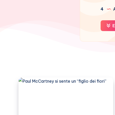
4
A
E