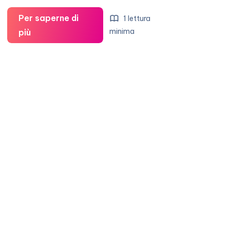
Per saperne di
1 lettura
Anche
minima
più
Bono
è
Dottore.
Ma
cos’è,
una
moda?