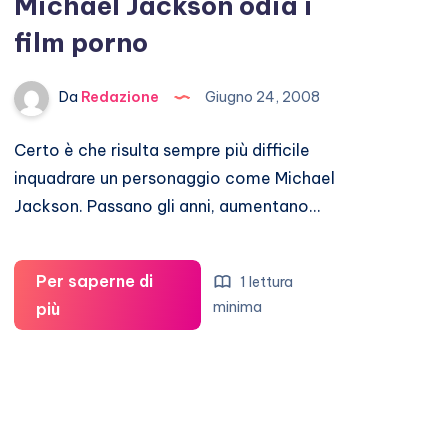
Michael Jackson odia i
film porno
Da
Redazione
Giugno 24, 2008
Certo è che risulta sempre più difficile
inquadrare un personaggio come Michael
Jackson. Passano gli anni, aumentano…
Per saperne di
1 lettura
Michael
minima
più
Jackson
odia
i
film