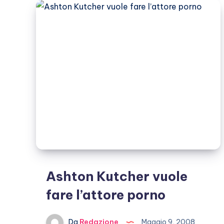
Ma
ormai
è
una
star
Ashton Kutcher vuole
fare l’attore porno
Da
Redazione
Maggio 9, 2008