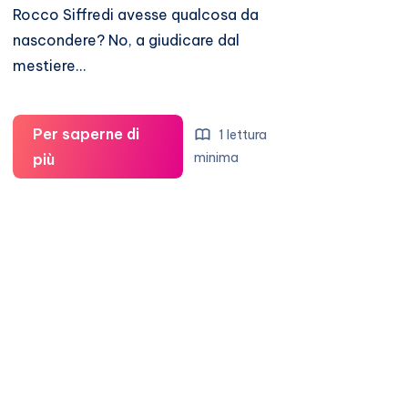
Rocco Siffredi avesse qualcosa da
nascondere? No, a giudicare dal
mestiere…
Per saperne di
1 lettura
Rocco
minima
più
Siffredi
nei
guai
col
fisco