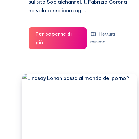
sul sito Socialchannel.it, Fabrizio Corona
ha voluto replicare agli…
Per saperne di
1 lettura
Fabrizio
minima
più
Corona:
“Belen
Rodriguez
ha
girato
un
film
porno
anche
con
me”