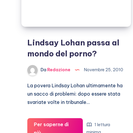
Lindsay Lohan passa al
mondo del porno?
Da
Redazione
Novembre 25, 2010
La povera Lindsay Lohan ultimamente ha
un sacco di problemi: dopo essere stata
svariate volte in tribunale…
Per saperne di
1 lettura
Lindsay
minima
più