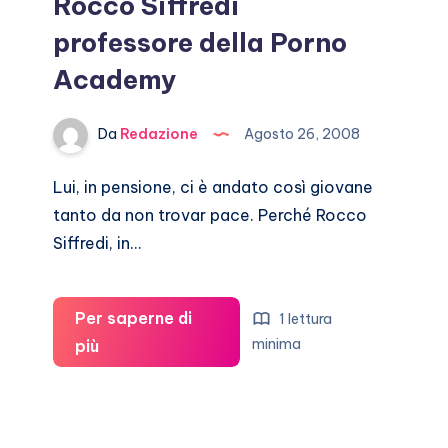
Rocco Siffredi
professore della Porno
Academy
Da
Redazione
Agosto 26, 2008
Lui, in pensione, ci è andato così giovane
tanto da non trovar pace. Perché Rocco
Siffredi, in…
Per saperne di
1 lettura
Rocco
minima
più
Siffredi
professore
della