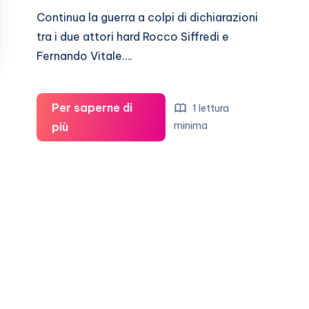
Continua la guerra a colpi di dichiarazioni
tra i due attori hard Rocco Siffredi e
Fernando Vitale….
Per saperne di
1 lettura
Ancora
minima
più
guerra
tra
Rocco
Siffredi
e
Fernando
Vitale