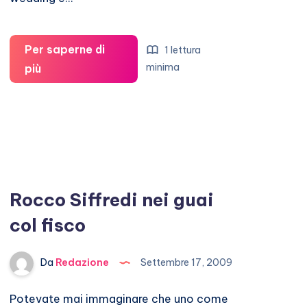
Per saperne di
1 lettura
Pippa
minima
più
Middleton
pornostar
per
5
milioni
di
Rocco Siffredi nei guai
dollari?
col fisco
Da
Redazione
Settembre 17, 2009
Potevate mai immaginare che uno come