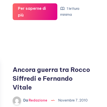
Per saperne di
1 lettura
Jon
minima
più
Hamm
ha
lavorato
nel
mondo
del
porno
Ancora guerra tra Rocco
Siffredi e Fernando
Vitale
Da
Redazione
Novembre 7, 2010