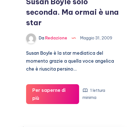
Susan Boyle solo
seconda. Ma ormai è una
star
Da
Redazione
Maggio 31, 2009
Susan Boyle è la star mediatica del
momento grazie a quella voce angelica
che è riuscita persino…
Per saperne di
1 lettura
Susan
minima
più
Boyle
solo
seconda.