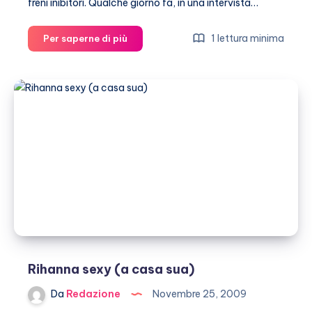
freni inibitori. Qualche giorno fa, in una intervista…
Rihanna
1 lettura minima
Per saperne di più
sexy
e
senza
freni
sul
palco
Rihanna sexy (a casa sua)
Da
Redazione
Novembre 25, 2009