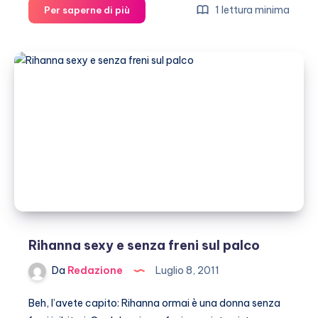
Rihanna
1 lettura minima
Per saperne di più
su
Instagram
foto
hot
scattate
da
Terry
Richardson
Rihanna sexy e senza freni sul palco
Da
Redazione
Luglio 8, 2011
Beh, l’avete capito: Rihanna ormai è una donna senza