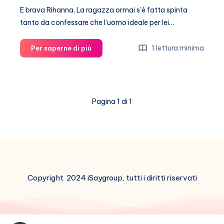
E brava Rihanna. La ragazza ormai s’è fatta spinta
tanto da confessare che l’uomo ideale per lei…
Rihanna
1 lettura minima
Per saperne di più
sexy
(a
casa
sua)
Pagina 1 di 1
Copyright 2024 iSaygroup, tutti i diritti riservati