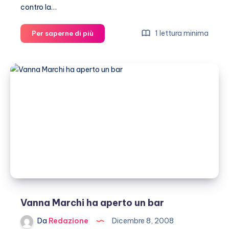
contro la…
Vanna
1 lettura minima
Per saperne di più
Marchi
e
Stefania
Nobile
:
potrebbero
uscire
dal
carcere
prima
dell’inizio
dell’estate
Vanna Marchi ha aperto un bar
Da
Redazione
Dicembre 8, 2008