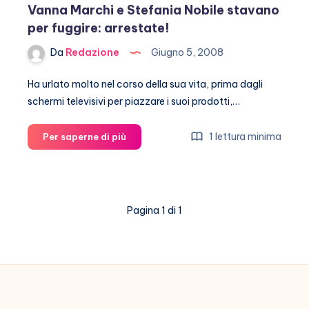
Vanna Marchi e Stefania Nobile stavano
per fuggire: arrestate!
Da
Redazione
Giugno 5, 2008
Ha urlato molto nel corso della sua vita, prima dagli
schermi televisivi per piazzare i suoi prodotti,…
Vanna
1 lettura minima
Per saperne di più
Marchi
e
Stefania
Nobile
Pagina 1 di 1
stavano
per
fuggire:
arrestate!