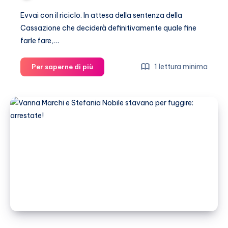
Evvai con il riciclo. In attesa della sentenza della
Cassazione che deciderà definitivamente quale fine
farle fare,…
Vanna
1 lettura minima
Per saperne di più
Marchi
ha
aperto
un
bar