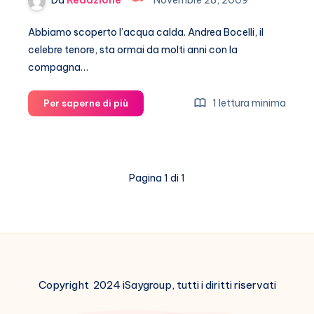
Da
Redazione
Novembre 28, 2009
Abbiamo scoperto l’acqua calda. Andrea Bocelli, il
celebre tenore, sta ormai da molti anni con la
compagna…
Andrea
1 lettura minima
Per saperne di più
Bocelli
e
Veronica
Berti
Pagina 1 di 1
vogliono
un
figlio
Copyright 2024 iSaygroup, tutti i diritti riservati