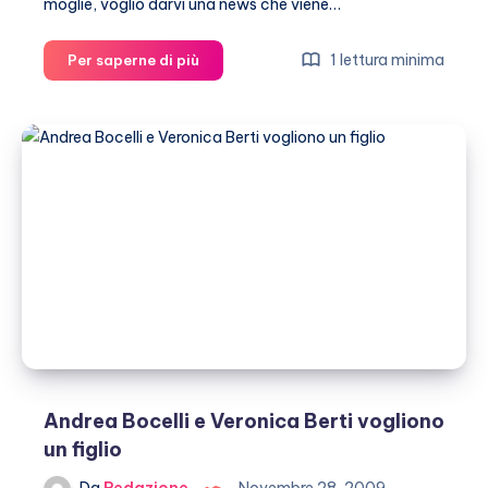
moglie, voglio darvi una news che viene…
Andrea
1 lettura minima
Per saperne di più
Bocelli:
padre
per
la
terza
volta
Andrea Bocelli e Veronica Berti vogliono
un figlio