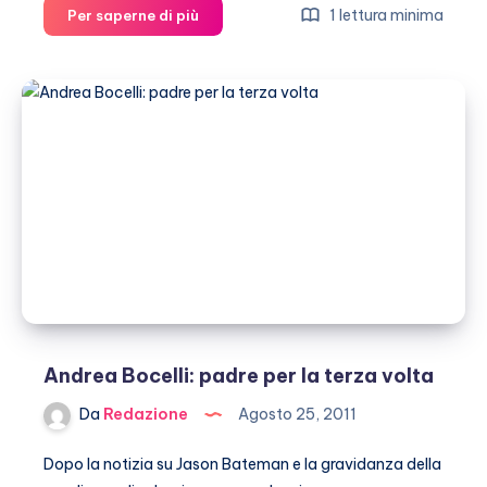
Andrea
1 lettura minima
Per saperne di più
Bocelli
è
diventato
papà
di
Virginia
Andrea Bocelli: padre per la terza volta
Da
Redazione
Agosto 25, 2011
Dopo la notizia su Jason Bateman e la gravidanza della