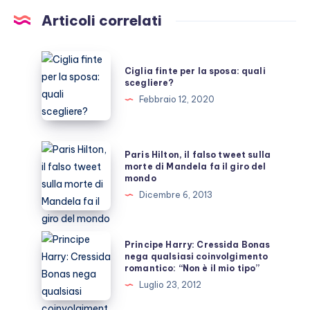
Articoli correlati
Ciglia
Ciglia finte per la sposa: quali
finte
scegliere?
per
Febbraio 12, 2020
la
sposa:
quali
Paris
Paris Hilton, il falso tweet sulla
scegliere?
Hilton,
morte di Mandela fa il giro del
mondo
il
Dicembre 6, 2013
falso
tweet
sulla
Principe
Principe Harry: Cressida Bonas
morte
Harry:
nega qualsiasi coinvolgimento
romantico: “Non è il mio tipo”
di
Cressida
Luglio 23, 2012
Mandela
Bonas
fa
nega