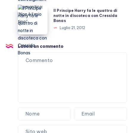
il
qualsiasi
Il
Il Principe Harry fa le quattro di
giro
coinvolgimento
Principe
notte in discoteca con Cressida
del
Bonas
romantico:
Harry
mondo
Luglio 21, 2012
“Non
fa
è
le
il
quattro
Lascia un commento
mio
di
tipo”
notte
in
discoteca
con
Cressida
Bonas