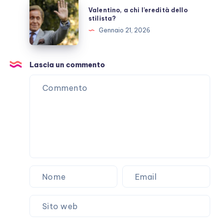
Valentino,
Valentino, a chi l’eredità dello
sulla
a
stilista?
loro
chi
Gennaio 21, 2026
storia
l’eredità
dello
stilista?
Lascia un commento