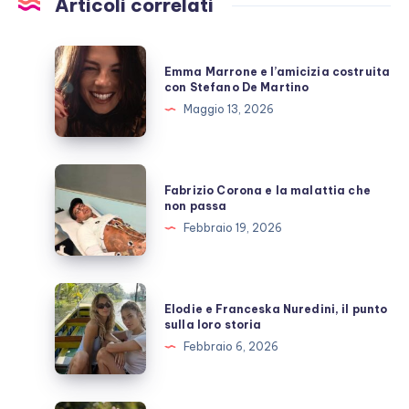
Articoli correlati
Emma
Emma Marrone e l’amicizia costruita
Marrone
con Stefano De Martino
e
Maggio 13, 2026
l’amicizia
costruita
con
Fabrizio
Fabrizio Corona e la malattia che
Stefano
Corona
non passa
De
e
Febbraio 19, 2026
Martino
la
malattia
che
Elodie
Elodie e Franceska Nuredini, il punto
non
e
sulla loro storia
passa
Franceska
Febbraio 6, 2026
Nuredini,
il
punto