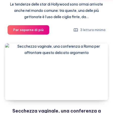
Le tendenze delle star di Hollywood sono ormai arrivate
anche nel mondo comune: tra queste, una delle più
gettonate è l’uso delle ciglia finte, da…
Ciglia
Per saperne di più
3 lettura minima
finte
per
la
sposa:
quali
scegliere?
Secchezza vaginale, una conferenza a