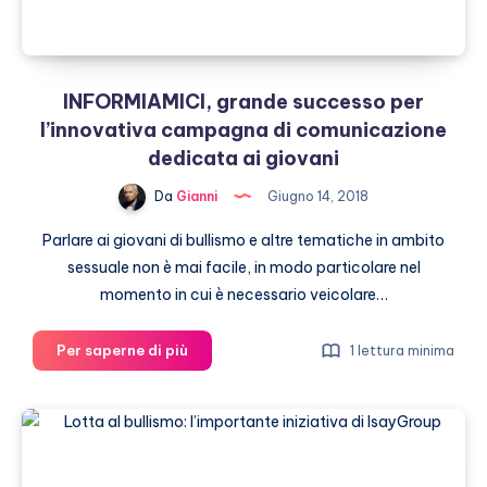
argomento
INFORMIAMICI, grande successo per
l’innovativa campagna di comunicazione
dedicata ai giovani
Da
Gianni
Giugno 14, 2018
Parlare ai giovani di bullismo e altre tematiche in ambito
sessuale non è mai facile, in modo particolare nel
momento in cui è necessario veicolare…
INFORMIAMICI,
Per saperne di più
1 lettura minima
grande
successo
per
l’innovativa
campagna