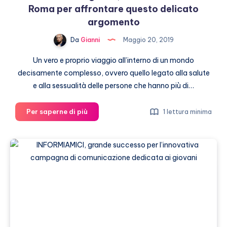
Roma per affrontare questo delicato
argomento
Da
Gianni
Maggio 20, 2019
Un vero e proprio viaggio all’interno di un mondo
decisamente complesso, ovvero quello legato alla salute
e alla sessualità delle persone che hanno più di…
Secchezza
Per saperne di più
1 lettura minima
vaginale,
una
conferenza
a
Roma
per
affrontare
questo
delicato