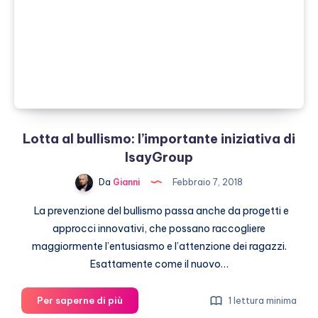
di
comunicazione
dedicata
ai
giovani
Lotta al bullismo: l’importante iniziativa di
IsayGroup
Da
Gianni
Febbraio 7, 2018
La prevenzione del bullismo passa anche da progetti e
approcci innovativi, che possano raccogliere
maggiormente l’entusiasmo e l’attenzione dei ragazzi.
Esattamente come il nuovo…
Lotta
Per saperne di più
1 lettura minima
al