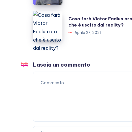
le
polemiche
Cosa
Cosa farà Victor Fadlun or
dopo
farà
che è uscito dal reality?
la
Victor
Aprile 27, 2021
morte
Fadlun
ora
che
è
Lascia un commento
uscito
dal
reality?