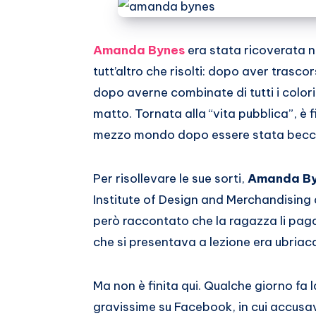
Email
su
Whatsapp
Amanda Bynes
era stata ricoverata ne
tutt’altro che risolti: dopo aver trasco
dopo averne combinate di tutti i colori,
matto. Tornata alla “vita pubblica”, è f
mezzo mondo dopo essere stata beccat
Per risollevare le sue sorti,
Amanda By
Institute of Design and Merchandising di
però raccontato che la ragazza li pagav
che si presentava a lezione era ubriaca,
Ma non è finita qui. Qualche giorno fa 
gravissime su Facebook, in cui accusava 