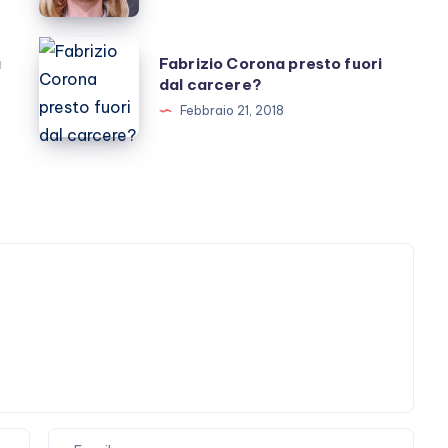
inutile
accanimento
Fabrizio
a
Fabrizio Corona presto fuori
Corona
dal carcere?
presto
Febbraio 21, 2018
fuori
dal
carcere?