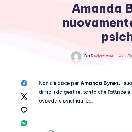
Amanda By
nuovamente
psich
Da
Redazione
Ot
Condividi
Non c’è pace per
Amanda Bynes,
i su
difficili da gestire, tanto che l’attric
su
Condividi
ospedale psichiatrico.
Facebook
su
Condividi
Twitter
su
Condividi