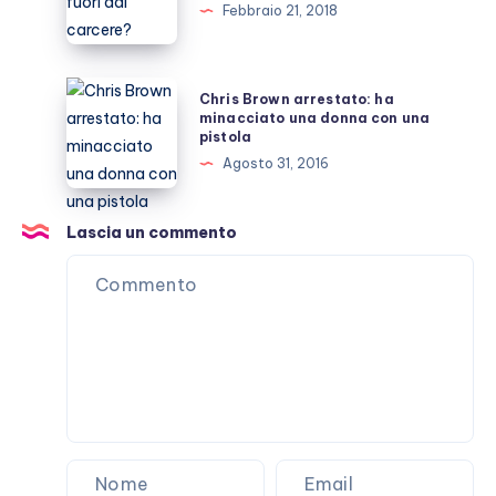
presto
Febbraio 21, 2018
dal
fuori
reality?
dal
carcere?
Chris
Chris Brown arrestato: ha
Brown
minacciato una donna con una
pistola
arrestato:
Agosto 31, 2016
ha
minacciato
una
Lascia un commento
donna
con
una
pistola