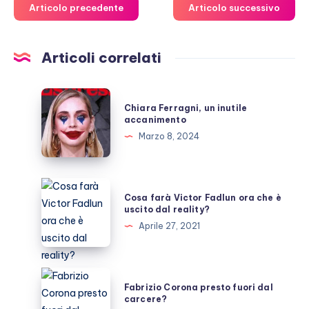
Articolo precedente
Articolo successivo
Articoli correlati
Chiara
Chiara Ferragni, un inutile
Ferragni,
accanimento
un
Marzo 8, 2024
inutile
accanimento
Cosa
Cosa farà Victor Fadlun ora che è
farà
uscito dal reality?
Victor
Aprile 27, 2021
Fadlun
ora
che
Fabrizio
Fabrizio Corona presto fuori dal
è
Corona
carcere?
uscito