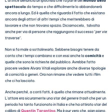
L’attrice denuncia un’ipocrisia che fa parte del
mondo dello
spettacolo
da tempo e che difficilmente lo abbandonerà
ancora a lungo. Ed è quella che riguarda il fatto che esistano
ancora degli
attori di altri tempi
che meriterebbero di
lavorare e che non trovano spazio. Diciamocelo, talvolta
anche per via di persone che raggiungono il successo “
per vie
traverse
”.
Non si fa male a sottolinearlo. Sebbene bisogni tenere da
conto che i tempi cambiano e con essi anche la
comicità
e
quelle che sono le richieste del pubblico. Avrebbe fatto
piacere vedere Alvaro Vitali esplorare anche diverse tipologie
di comicità o generi. Ora non rimane che vedere tutti i film
che ci ha lasciato.
Anche perché, a conti fatti, è quello che rimane attualmente.
L’attore era sicuramente una star del
genere trash
che per un
periodo ha tanto funzionato in Italia e che ha attirato star del
calibro di
Quentin Tarantino
. Ma è pur vero che, pian piano,