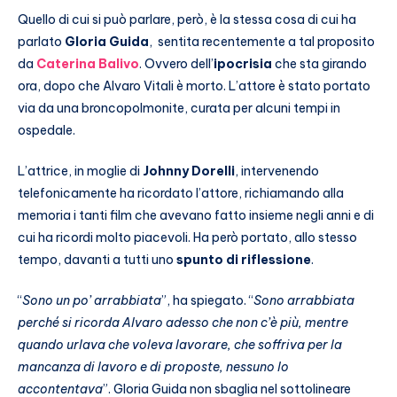
Quello di cui si può parlare, però, è la stessa cosa di cui ha
parlato
Gloria Guida
, sentita recentemente a tal proposito
da
Caterina Balivo
. Ovvero dell’
ipocrisia
che sta girando
ora, dopo che Alvaro Vitali è morto. L’attore è stato portato
via da una broncopolmonite, curata per alcuni tempi in
ospedale.
L’attrice, in moglie di
Johnny Dorelli
, intervenendo
telefonicamente ha ricordato l’attore, richiamando alla
memoria i tanti film che avevano fatto insieme negli anni e di
cui ha ricordi molto piacevoli. Ha però portato, allo stesso
tempo, davanti a tutti uno
spunto di riflessione
.
“
Sono un po’ arrabbiata
”, ha spiegato. “
Sono arrabbiata
perché si ricorda Alvaro adesso che non c’è più, mentre
quando urlava che voleva lavorare, che soffriva per la
mancanza di lavoro e di proposte, nessuno lo
accontentava
”. Gloria Guida non sbaglia nel sottolineare