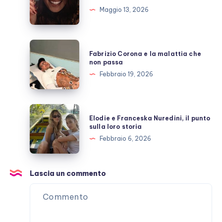
e
Maggio 13, 2026
l’amicizia
costruita
con
Fabrizio
Fabrizio Corona e la malattia che
Stefano
Corona
non passa
De
e
Febbraio 19, 2026
Martino
la
malattia
che
Elodie
Elodie e Franceska Nuredini, il punto
non
e
sulla loro storia
passa
Franceska
Febbraio 6, 2026
Nuredini,
il
punto
Lascia un commento
sulla
loro
storia