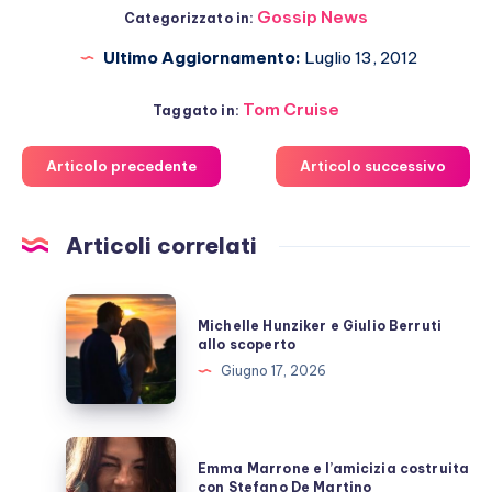
Gossip News
Categorizzato in:
Ultimo Aggiornamento:
Luglio 13, 2012
Tom Cruise
Taggato in:
Articolo precedente
Articolo successivo
Articoli correlati
Michelle
Michelle Hunziker e Giulio Berruti
Hunziker
allo scoperto
e
Giugno 17, 2026
Giulio
Berruti
allo
Emma
Emma Marrone e l’amicizia costruita
scoperto
Marrone
con Stefano De Martino