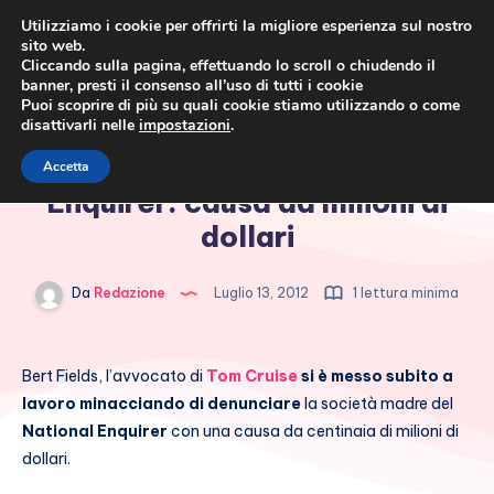
Utilizziamo i cookie per offrirti la migliore esperienza sul nostro
sito web.
Cliccando sulla pagina, effettuando lo scroll o chiudendo il
banner, presti il consenso all’uso di tutti i cookie
Puoi scoprire di più su quali cookie stiamo utilizzando o come
disattivarli nelle
impostazioni
.
Cronaca rosa, costume e
Tom Cruise contro il National
Accetta
società
Enquirer: causa da milioni di
dollari
Da
Redazione
Luglio 13, 2012
1 lettura minima
Bert Fields, l’avvocato di
Tom Cruise
si è messo subito a
lavoro minacciando di denunciare
la società madre del
National Enquirer
con una causa da centinaia di milioni di
dollari.