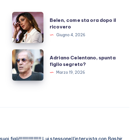
Belen,
Belen, come sta ora dopo il
come
ricovero
sta
Giugno 4, 2026
ora
dopo
Adriano
Adriano Celentano, spunta
il
Celentano,
figlio segreto?
ricovero
spunta
Marzo 19, 2026
figlio
segreto?
i figli!!!!!!!!!!!!!!!!! Lui stessonell’intervista con Bashir