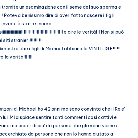
ti tramite un’esaminazione con il seme del suo sperma e
!!!! Poteva benissimo dire di aver fatto nascere i figli
 invece è stato sincero.
iiiiiiiii!!!!!!!!!!!!!!!!!!!!!!!!!!!!!!!! e dire le verità!!! Non si può
iti stranieri!!!!!!!!!!
mostra che i figli di Michael abbiano la VINTILIGE!!!!!!
 la verità!!!!!!!
nzoni di Michael ho 42 anni ma sono convinta che il Re e’
n lui. Mi dispiace sentire tanti commenti cosi cattivi e
ano ma ancor di piu’ da persone che gli erano vicine e
accerchiato da persone che non lo hanno aiutato a