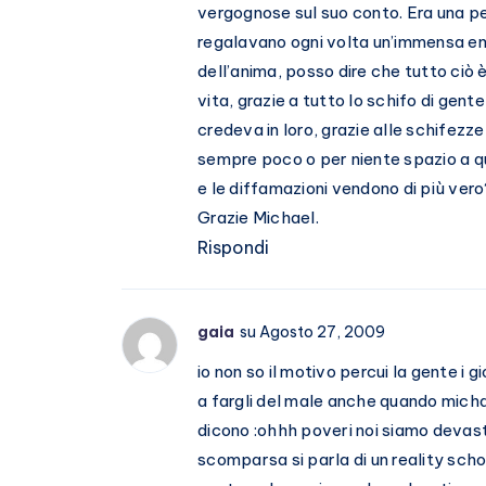
vergognose sul suo conto. Era una pe
regalavano ogni volta un’immensa emo
dell’anima, posso dire che tutto ciò
vita, grazie a tutto lo schifo di gen
credeva in loro, grazie alle schifezze
sempre poco o per niente spazio a qua
e le diffamazioni vendono di più ver
Grazie Michael.
Rispondi
gaia
su Agosto 27, 2009
io non so il motivo percui la gente i 
a fargli del male anche quando mic
dicono :ohhh poveri noi siamo devas
scomparsa si parla di un reality schow