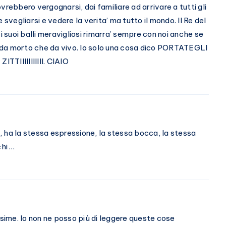
vrebbero vergognarsi, dai familiare ad arrivare a tutti gli
 svegliarsi e vedere la verita’ ma tutto il mondo. Il Re del
i suoi balli meravigliosi rimarra’ sempre con noi anche se
 da morto che da vivo. Io solo una cosa dico PORTATEGLI
IIIIIIIIIII. CIAIO
el, ha la stessa espressione, la stessa bocca, la stessa
chi …
ssime. Io non ne posso più di leggere queste cose