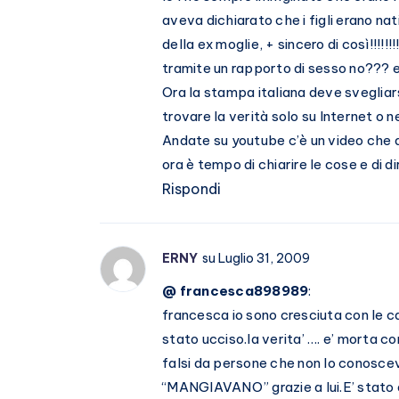
aveva dichiarato che i figli erano na
della ex moglie, + sincero di così!!!!!!
tramite un rapporto di sesso no??? e
Ora la stampa italiana deve svegliarsiiiiiiiiii
trovare la verità solo su Internet o nei s
Andate su youtube c’è un video che di
ora è tempo di chiarire le cose e di dire
Rispondi
ERNY
su Luglio 31, 2009
@ francesca898989
:
francesca io sono cresciuta con le ca
stato ucciso.la verita’ …. e’ morta co
falsi da persone che non lo conoscev
“MANGIAVANO” grazie a lui.E’ stato 