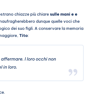
ostrano chiazze più chiare
sulle mani e e
, naufragherebbero dunque quelle voci che
gico dei suo figli. A conservare la memoria
o maggiore,
Tito
:
o affermare. I loro occhi non
 in loro.
ce.