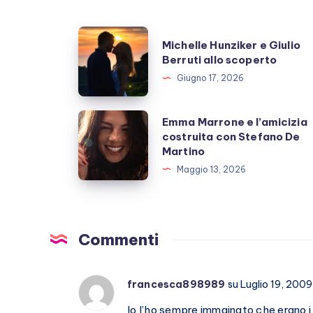
Michelle
Michelle Hunziker e Giulio
Hunziker
Berruti allo scoperto
e
Giugno 17, 2026
Giulio
Berruti
Emma
Emma Marrone e l’amicizia
allo
costruita con Stefano De
Marrone
Martino
scoperto
e
Maggio 13, 2026
l’amicizia
costruita
con
Stefano
Commenti
De
Martino
francesca898989
su Luglio 19, 2009
Io l’ho sempre immginato che erano i suo