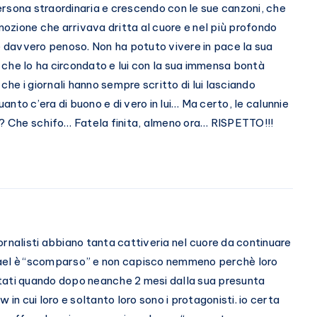
rsona straordinaria e crescendo con le sue canzoni, che
zione che arrivava dritta al cuore e nel più profondo
 è davvero penoso. Non ha potuto vivere in pace la sua
te che lo ha circondato e lui con la sua immensa bontà
 che i giornali hanno sempre scritto di lui lasciando
nto c’era di buono e di vero in lui… Ma certo, le calunnie
o? Che schifo… Fatela finita, almeno ora… RISPETTO!!!
giornalisti abbiano tanta cattiveria nel cuore da continuare
hael è “scomparso” e non capisco nemmeno perchè loro
tati quando dopo neanche 2 mesi dalla sua presunta
 in cui loro e soltanto loro sono i protagonisti. io certa