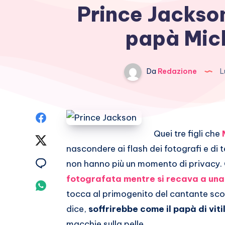
Prince Jackson
papà Mich
Da
Redazione
L
Condividi
Quei tre figli che
su
Condividi
nascondere ai flash dei fotografi e di 
Facebook
su
Condividi
non hanno più un momento di privacy.
fotografata mentre si recava a una 
Twitter
su
Condividi
tocca al primogenito del cantante s
Email
su
dice,
soffrirebbe come il papà di viti
macchie sulla pelle.