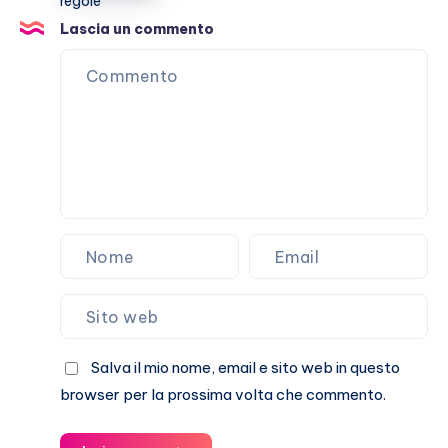
tra
Givenchy
Lascia un commento
e
strappi
alle
regole
Salva il mio nome, email e sito web in questo
browser per la prossima volta che commento.