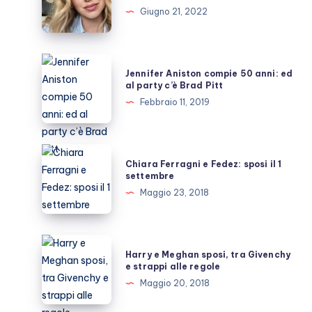
co-
Giugno 21, 2022
conduttrice
a
Sanremo
Jennifer
Jennifer Aniston compie 50 anni: ed
2023
Aniston
al party c’è Brad Pitt
compie
Febbraio 11, 2019
50
anni:
ed
Chiara
Chiara Ferragni e Fedez: sposi il 1
al
Ferragni
settembre
party
e
Maggio 23, 2018
c’è
Fedez:
Brad
sposi
Pitt
il
Harry
Harry e Meghan sposi, tra Givenchy
1
e
e strappi alle regole
settembre
Meghan
Maggio 20, 2018
sposi,