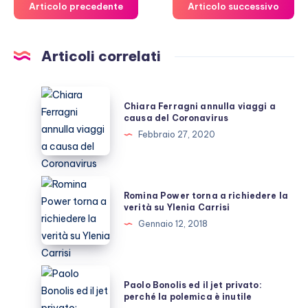
Articolo precedente
Articolo successivo
Articoli correlati
Chiara
Chiara Ferragni annulla viaggi a
Ferragni
causa del Coronavirus
annulla
Febbraio 27, 2020
viaggi
a
causa
Romina
Romina Power torna a richiedere la
del
Power
verità su Ylenia Carrisi
Coronavirus
torna
Gennaio 12, 2018
a
richiedere
la
Paolo
Paolo Bonolis ed il jet privato:
verità
Bonolis
perché la polemica è inutile
su
ed