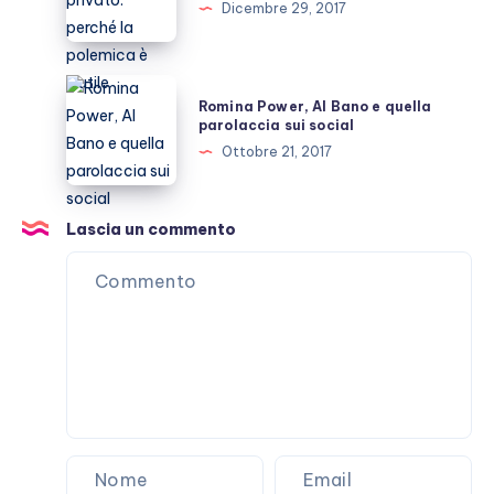
Dicembre 29, 2017
Ylenia
il
Carrisi
jet
privato:
Romina
Romina Power, Al Bano e quella
perché
Power,
parolaccia sui social
la
Al
Ottobre 21, 2017
polemica
Bano
è
e
inutile
quella
Lascia un commento
parolaccia
sui
social