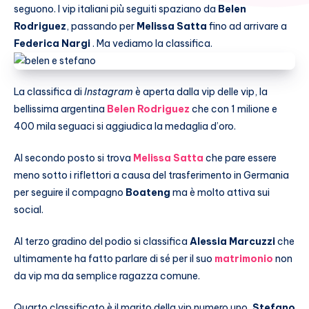
seguono. I vip italiani più seguiti spaziano da
Belen
Rodriguez
, passando per
Melissa Satta
fino ad arrivare a
Federica Nargi
. Ma vediamo la classifica.
La classifica di
Instagram
è aperta dalla vip delle vip, la
bellissima argentina
Belen Rodriguez
che con 1 milione e
400 mila seguaci si aggiudica la medaglia d’oro.
Al secondo posto si trova
Melissa Satta
che pare essere
meno sotto i riflettori a causa del trasferimento in Germania
per seguire il compagno
Boateng
ma è molto attiva sui
social.
Al terzo gradino del podio si classifica
Alessia Marcuzzi
che
ultimamente ha fatto parlare di sé per il suo
matrimonio
non
da vip ma da semplice ragazza comune.
Quarto classificato è il marito della vip numero uno,
Stefano