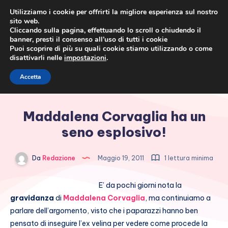
Utilizziamo i cookie per offrirti la migliore esperienza sul nostro
sito web.
Cliccando sulla pagina, effettuando lo scroll o chiudendo il
banner, presti il consenso all’uso di tutti i cookie
Puoi scoprire di più su quali cookie stiamo utilizzando o come
disattivarli nelle
impostazioni
.
Cronaca rosa, costume e
Accetta
società
Maddalena Corvaglia ha un
seno esplosivo!
Da
Redazione
Maggio 19, 2011
1 lettura minima
E’ da pochi giorni nota la
gravidanza
di
Maddalena Corvaglia
, ma continuiamo a
parlare dell’argomento, visto che i paparazzi hanno ben
pensato di inseguire l’ex velina per vedere come procede la