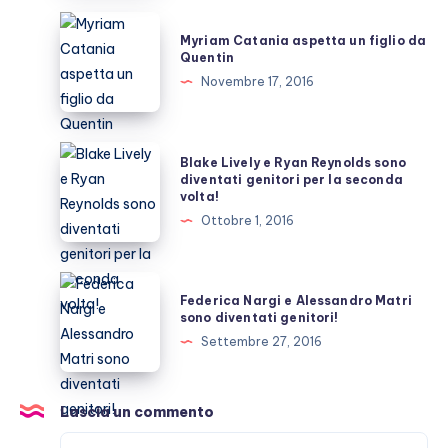
American
Myriam
Myriam Catania aspetta un figlio da
Crime
Catania
Quentin
Story:
aspetta
Novembre 17, 2016
Versace
un
figlio
da
Blake
Blake Lively e Ryan Reynolds sono
Quentin
Lively
diventati genitori per la seconda
volta!
e
Ottobre 1, 2016
Ryan
Reynolds
sono
Federica
Federica Nargi e Alessandro Matri
diventati
Nargi
sono diventati genitori!
genitori
e
Settembre 27, 2016
per
Alessandro
la
Matri
seconda
sono
Lascia un commento
volta!
diventati