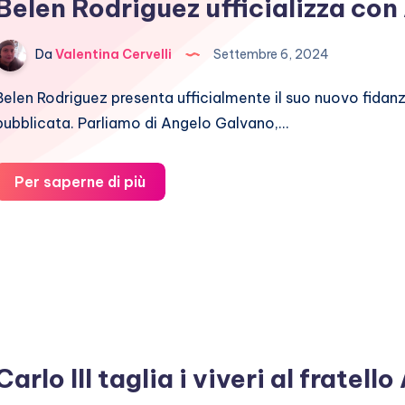
Belen Rodriguez ufficializza co
Da
Valentina Cervelli
Settembre 6, 2024
Belen Rodriguez presenta ufficialmente il suo nuovo fidan
pubblicata. Parliamo di Angelo Galvano,…
Belen
Per saperne di più
Rodriguez
ufficializza
con
Angelo
Galvano
Carlo III taglia i viveri al fratell