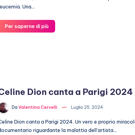
leucemia. Una…
Stefano
Per saperne di più
Cirillo
ha
la
leucemia
Celine Dion canta a Parigi 2024
Da
Valentina Cervelli
Luglio 25, 2024
Celine Dion canta a Parigi 2024. Un vero e proprio miracolo
documentario riguardante la malattia dell’artista…