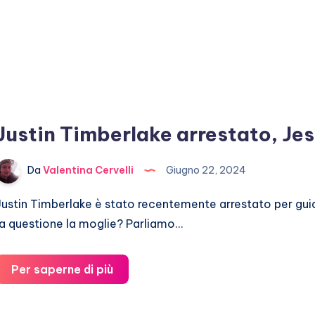
storia
con
Andrea
Bisciotti?
Justin Timberlake arrestato, Jes
Da
Valentina Cervelli
Giugno 22, 2024
Justin Timberlake è stato recentemente arrestato per gui
la questione la moglie? Parliamo…
Justin
Per saperne di più
Timberlake
arrestato,