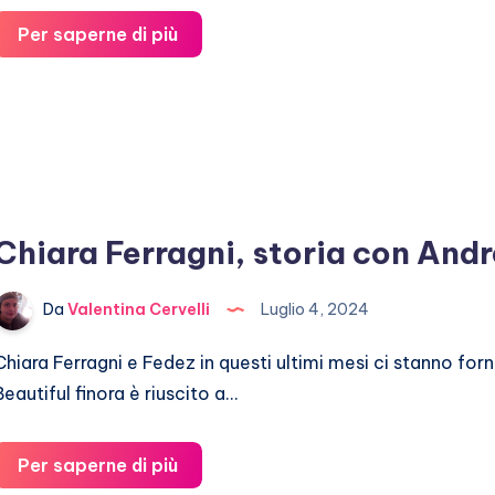
Angelica
Per saperne di più
Schiatti,
un
caso
che
non
deve
Chiara Ferragni, storia con Andr
cadere
nel
Da
Valentina Cervelli
Luglio 4, 2024
dimenticatoio
Chiara Ferragni e Fedez in questi ultimi mesi ci stanno f
Beautiful finora è riuscito a…
Chiara
Per saperne di più
Ferragni,