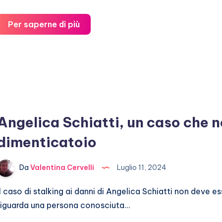
Celine
Per saperne di più
Dion
canta
a
Parigi
2024
Angelica Schiatti, un caso che 
dimenticatoio
Da
Valentina Cervelli
Luglio 11, 2024
Il caso di stalking ai danni di Angelica Schiatti non deve 
riguarda una persona conosciuta…