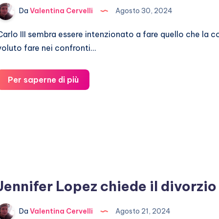
Da
Valentina Cervelli
Agosto 30, 2024
Carlo III sembra essere intenzionato a fare quello che la 
voluto fare nei confronti…
Carlo
Per saperne di più
III
taglia
i
viveri
al
fratello
Andrea
Jennifer Lopez chiede il divorzio
Da
Valentina Cervelli
Agosto 21, 2024