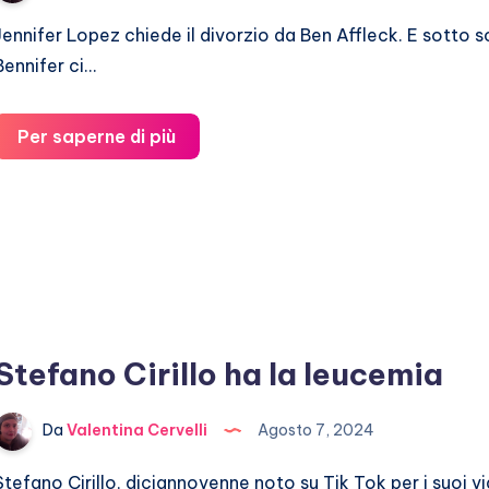
Jennifer Lopez chiede il divorzio da Ben Affleck. E sotto s
Bennifer ci…
Jennifer
Per saperne di più
Lopez
chiede
il
divorzio
da
Ben
Affleck
Stefano Cirillo ha la leucemia
Da
Valentina Cervelli
Agosto 7, 2024
Stefano Cirillo, diciannovenne noto su Tik Tok per i suoi vid