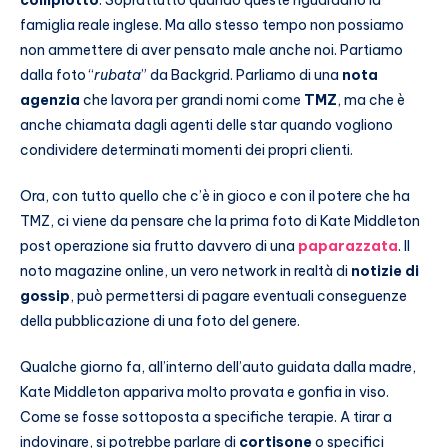
complotto
. Soprattutto quando queste riguardano la
famiglia reale inglese. Ma allo stesso tempo non possiamo
non ammettere di aver pensato male anche noi. Partiamo
dalla foto “
rubata
” da Backgrid. Parliamo di una
nota
agenzia
che lavora per grandi nomi come
TMZ
, ma che è
anche chiamata dagli agenti delle star quando vogliono
condividere determinati momenti dei propri clienti.
Ora, con tutto quello che c’è in gioco e con il potere che ha
TMZ, ci viene da pensare che la prima foto di Kate Middleton
post operazione sia frutto davvero di una
paparazzata
. Il
noto magazine online, un vero network in realtà di
notizie di
gossip
, può permettersi di pagare eventuali conseguenze
della pubblicazione di una foto del genere.
Qualche giorno fa, all’interno dell’auto guidata dalla madre,
Kate Middleton appariva molto provata e gonfia in viso.
Come se fosse sottoposta a specifiche terapie. A tirar a
indovinare, si potrebbe parlare di
cortisone
o specifici