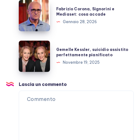
Fabrizio
Fabrizio Corona, Signorini e
Corona,
Mediaset: cosa accade
Signorini
Gennaio 28, 2026
e
Mediaset:
cosa
Gemelle
Gemelle Kessler, suicidio assistito
accade
Kessler,
perfettamente pianificato
suicidio
Novembre 19, 2025
assistito
perfettamente
pianificato
Lascia un commento