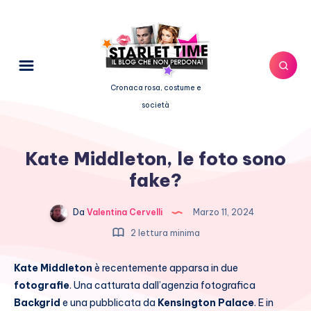
Cronaca rosa, costume e
società
Kate Middleton, le foto sono
fake?
Da
Valentina Cervelli
Marzo 11, 2024
2 lettura minima
Kate Middleton
è recentemente apparsa in due
fotografie
. Una catturata dall’agenzia fotografica
Backgrid
e una pubblicata da
Kensington Palace
. E in