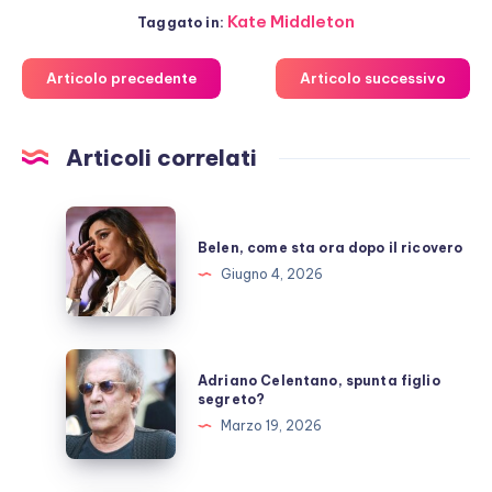
Kate Middleton
Taggato in:
Articolo precedente
Articolo successivo
Articoli correlati
Belen,
come
Belen, come sta ora dopo il ricovero
sta
Giugno 4, 2026
ora
dopo
il
Adriano
Adriano Celentano, spunta figlio
ricovero
Celentano,
segreto?
spunta
Marzo 19, 2026
figlio
segreto?