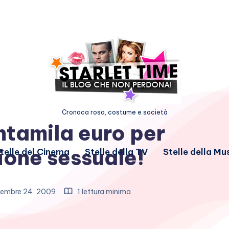
Cronaca rosa, costume e società
ntamila euro per
ione sessuale!
telle del Cinema
Stelle della TV
Stelle della Mu
embre 24, 2009
1 lettura minima