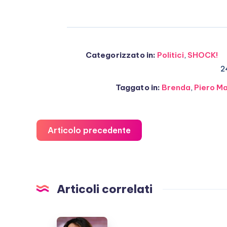
Categorizzato in:
Politici
,
SHOCK!
2
Taggato in:
Brenda
,
Piero M
Articolo precedente
Articoli correlati
Belen,