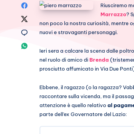
Condividi
Riusciremo m
Marrazzo
? S
su
Condividi
non poco la nostra curiosità, mentre 
Facebook
su
Condividi
nuovi e stravaganti personaggi.
Twitter
su
Condividi
Ieri sera a calcare la scena dalle poltr
Email
su
nel ruolo di amico di
Brenda
(tristemen
prosciutto affumicato in Via Due Ponti)
Whatsapp
Ebbene, il ragazzo (o la ragazza? Vab
raccontare sulla vicenda, ma il passag
attenzione è quello relativo
al pagame
parte dell’ex Governatore del Lazio: