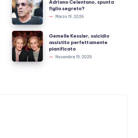
Adriano Celentano, spunta
Celentano,
figlio segreto?
spunta
Marzo 19, 2026
figlio
segreto?
Gemelle
Gemelle Kessler, suicidio
e
assistito perfettamente
Kessler,
pianificato
suicidio
Novembre 19, 2025
assistito
perfettamente
pianificato