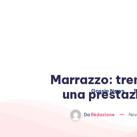
Marrazzo: tre
una prestaz
Gossip News
S
Da
Redazione
Nov