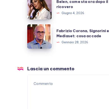
Belen, come sta ora dopo il
come
ricovero
sta
Giugno 4, 2026
ora
dopo
Fabrizio
Fabrizio Corona, Signorini 
il
Corona,
Mediaset: cosa accade
ricovero
Signorini
Gennaio 28, 2026
e
Mediaset:
cosa
accade
Lascia un commento