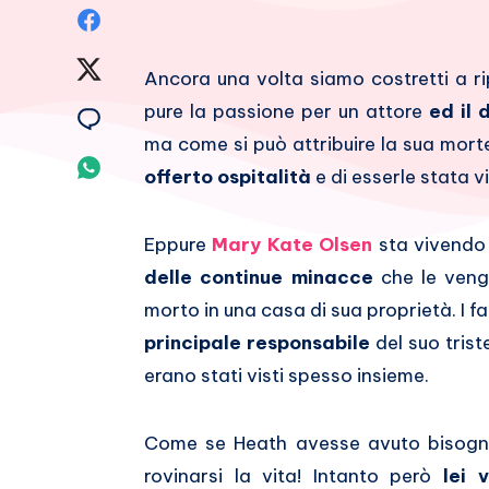
Condividi
su
Condividi
Ancora una volta siamo costretti a r
Facebook
su
pure la passione per un attore
ed il 
Condividi
ma come si può attribuire la sua mort
Twitter
su
Condividi
offerto ospitalità
e di esserle stata vi
Email
su
Eppure
Mary Kate Olsen
sta vivendo 
Whatsapp
delle continue minacce
che le veng
morto in una casa di sua proprietà. I fa
principale responsabile
del suo tris
erano stati visti spesso insieme.
Come se Heath avesse avuto bisog
rovinarsi la vita! Intanto però
lei v