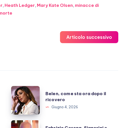
er
,
Heath Ledger
,
Mary Kate Olsen
,
minacce di
morte
Articolo successivo
Belen,
Belen, come sta ora dopo il
come
ricovero
sta
Giugno 4, 2026
ora
dopo
Fabrizio
Fabrizio Corona, Signorini e