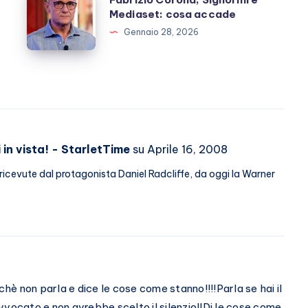
il
Corona,
Mediaset: cosa accade
ricovero
Signorini
Gennaio 28, 2026
e
Mediaset:
cosa
accade
in vista! - StarletTime
su Aprile 16, 2008
ricevute dal protagonista Daniel Radcliffe, da oggi la Warner
è non parla e dice le cose come stanno!!!!Parla se hai il
vvocato e non avrebbe scelto il silenzio!!Di le cose come