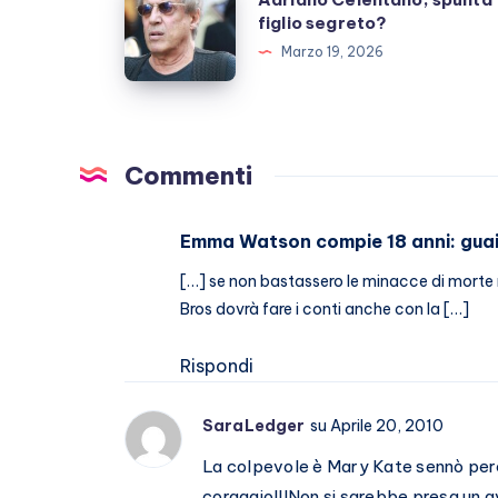
inutili
Celentano,
figlio segreto?
polemiche
spunta
Marzo 19, 2026
figlio
segreto?
Commenti
Emma Watson compie 18 anni: guai 
[…] se non bastassero le minacce di morte 
Bros dovrà fare i conti anche con la […]
Rispondi
SaraLedger
su Aprile 20, 2010
La colpevole è Mary Kate sennò perch
coraggio!!!Non si sarebbe presa un a