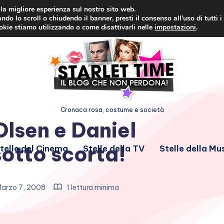
i la migliore esperienza sul nostro sito web.
ndo lo scroll o chiudendo il banner, presti il consenso all’uso di tutti i
ookie stiamo utilizzando o come disattivarli nelle
impostazioni
.
Cronaca rosa, costume e società
lsen e Daniel
sotto scorta!
telle del Cinema
Stelle della TV
Stelle della Mu
arzo 7, 2008
1 lettura minima