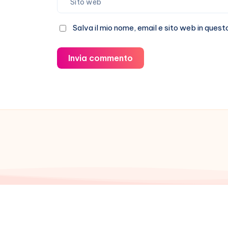
Salva il mio nome, email e sito web in que
Invia commento