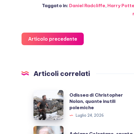
Taggato in:
Daniel Radcliffe
,
Harry Pott
Articolo precedente
Articoli correlati
Odissea
Odissea di Christopher
Nolan, quante inutili
di
polemiche
Christopher
Luglio 24, 2026
Nolan,
quante
Adriano
Adriano Celentano, spunta