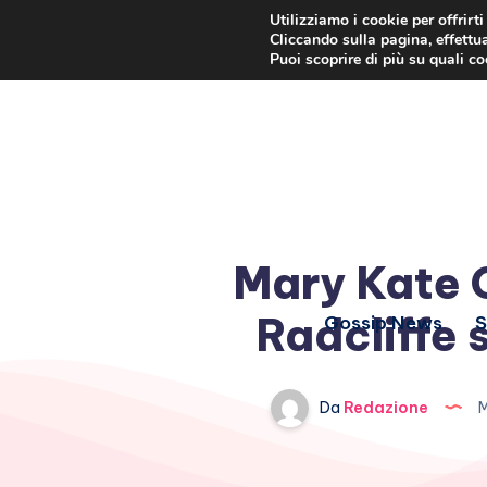
Utilizziamo i cookie per offrirt
Cliccando sulla pagina, effettua
Puoi scoprire di più su quali c
Mary Kate O
Radcliffe 
Gossip News
S
Da
Redazione
M