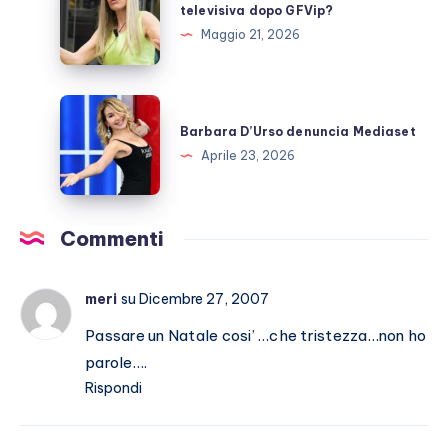
Mussolini,
televisiva dopo GFVip?
carriera
Maggio 21, 2026
televisiva
dopo
GFVip?
Barbara
D’Urso
Barbara D’Urso denuncia Mediaset
denuncia
Aprile 23, 2026
Mediaset
Commenti
meri
su Dicembre 27, 2007
Passare un Natale cosi’ …che tristezza…non ho
parole….
Rispondi