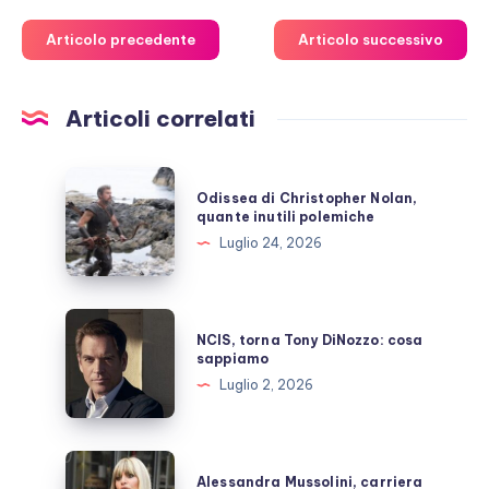
Articolo precedente
Articolo successivo
Articoli correlati
Odissea
Odissea di Christopher Nolan,
di
quante inutili polemiche
Christopher
Luglio 24, 2026
Nolan,
quante
inutili
NCIS,
NCIS, torna Tony DiNozzo: cosa
polemiche
torna
sappiamo
Tony
Luglio 2, 2026
DiNozzo:
cosa
sappiamo
Alessandra
Alessandra Mussolini, carriera