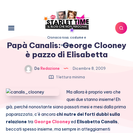
Cronaca rosa, costume e
Papà Canalis: George Clooney
società
è pazzo di Elisabetta
Da
Redazione
Dicembre 8, 2009
1 lettura minima
Ma allora è proprio vero che
quei due stanno insieme! Eh
già, perché nonostante siano passati mesi e mesi dalla prima
paparazzata, c’è ancora
chi nutre dei forti dubbi sulla
relazione
tra
George Clooney
ed
Elisabetta Canalis
,
beccati spesso insieme, ma sempre in atteggiamenti