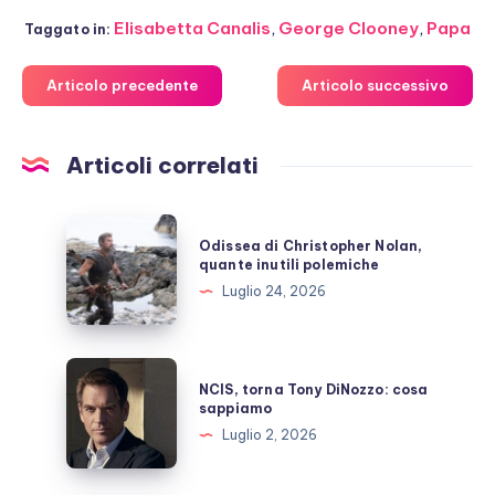
Elisabetta Canalis
,
George Clooney
,
Papa
Taggato in:
Articolo precedente
Articolo successivo
Articoli correlati
Odissea
Odissea di Christopher Nolan,
di
quante inutili polemiche
Christopher
Luglio 24, 2026
Nolan,
quante
inutili
NCIS,
NCIS, torna Tony DiNozzo: cosa
polemiche
torna
sappiamo
Tony
Luglio 2, 2026
DiNozzo:
cosa