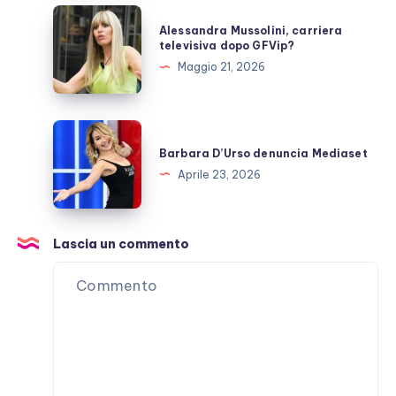
sappiamo
Alessandra
Alessandra Mussolini, carriera
Mussolini,
televisiva dopo GFVip?
carriera
Maggio 21, 2026
televisiva
dopo
GFVip?
Barbara
D’Urso
Barbara D’Urso denuncia Mediaset
denuncia
Aprile 23, 2026
Mediaset
Lascia un commento