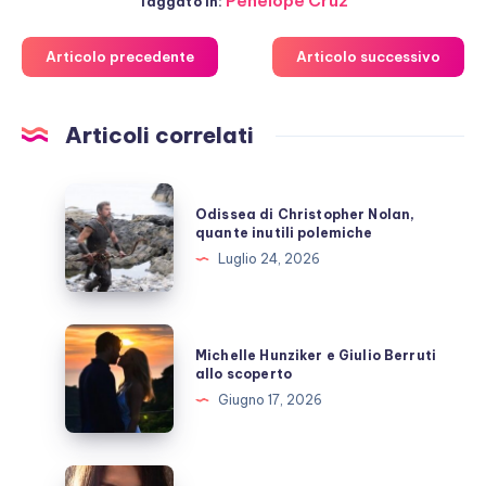
Penelope Cruz
Taggato in:
Articolo precedente
Articolo successivo
Articoli correlati
Odissea
Odissea di Christopher Nolan,
di
quante inutili polemiche
Christopher
Luglio 24, 2026
Nolan,
quante
inutili
Michelle
Michelle Hunziker e Giulio Berruti
polemiche
Hunziker
allo scoperto
e
Giugno 17, 2026
Giulio
Berruti
allo
Emma