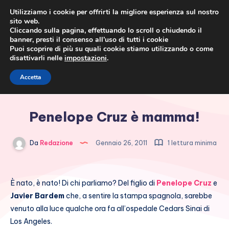
Utilizziamo i cookie per offrirti la migliore esperienza sul nostro
sito web.
Cliccando sulla pagina, effettuando lo scroll o chiudendo il
banner, presti il consenso all’uso di tutti i cookie
Puoi scoprire di più su quali cookie stiamo utilizzando o come
disattivarli nelle
impostazioni
.
Cronaca rosa, costume e
Accetta
società
Penelope Cruz è mamma!
Da
Redazione
Gennaio 26, 2011
1 lettura minima
È nato, è nato! Di chi parliamo? Del figlio di
Penelope Cruz
e
Javier Bardem
che, a sentire la stampa spagnola, sarebbe
venuto alla luce qualche ora fa all’ospedale Cedars Sinai di
Los Angeles.