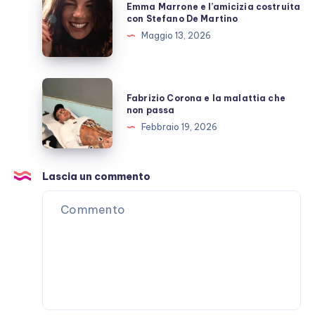
Emma Marrone e l’amicizia costruita
scoperto
Marrone
con Stefano De Martino
e
Maggio 13, 2026
l’amicizia
costruita
con
Fabrizio
Fabrizio Corona e la malattia che
Stefano
Corona
non passa
De
e
Febbraio 19, 2026
Martino
la
malattia
che
Lascia un commento
non
passa