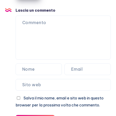
scritta
per
Lascia un commento
Laura
Pausini?
Salva il mio nome, email e sito web in questo
browser per la prossima volta che commento.