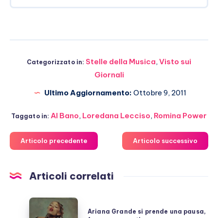
Stelle della Musica
,
Visto sui
Categorizzato in:
Giornali
Ultimo Aggiornamento:
Ottobre 9, 2011
Al Bano
,
Loredana Lecciso
,
Romina Power
Taggato in:
Articolo precedente
Articolo successivo
Articoli correlati
Ariana
Ariana Grande si prende una pausa,
Grande