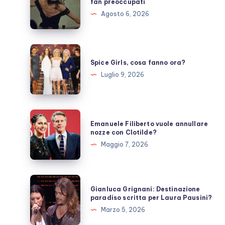
fan preoccupati
si
Agosto 6, 2026
prende
una
pausa,
Spice
fan
Girls,
Spice Girls, cosa fanno ora?
preoccupati
cosa
Luglio 9, 2026
fanno
ora?
Emanuele
Emanuele Filiberto vuole annullare
Filiberto
nozze con Clotilde?
vuole
Maggio 7, 2026
annullare
nozze
con
Gianluca
Gianluca Grignani: Destinazione
Clotilde?
Grignani:
paradiso scritta per Laura Pausini?
Destinazione
Marzo 5, 2026
paradiso