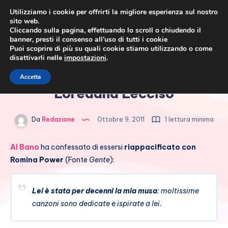
Utilizziamo i cookie per offrirti la migliore esperienza sul nostro
sito web.
Cliccando sulla pagina, effettuando lo scroll o chiudendo il
banner, presti il consenso all’uso di tutti i cookie
Puoi scoprire di più su quali cookie stiamo utilizzando o come
disattivarli nelle
impostazioni
.
Cronaca rosa, costume e
Al Bano esclude un ritorno con
Accetta
società
Loredana Lecciso
Da
Redazione
Ottobre 9, 2011
1 lettura minima
Al Bano
ha confessato di essersi
riappacificato con
Romina Power
(Fonte
Gente
):
Lei è stata per decenni la mia musa
: moltissime
canzoni sono dedicate e ispirate a lei.