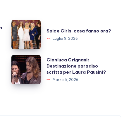
Spice
a
Spice Girls, cosa fanno ora?
Girls,
Luglio 9, 2026
cosa
fanno
ora?
Gianluca
Gianluca Grignani:
Destinazione paradiso
Grignani:
scritta per Laura Pausini?
Destinazione
Marzo 5, 2026
paradiso
scritta
per
Laura
Pausini?