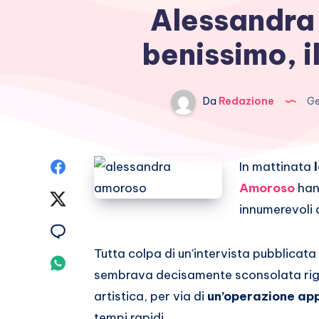
Alessandra
benissimo, i
Da
Redazione
Ge
Condividi
In mattinata
l
Amoroso
han
su
Condividi
innumerevoli 
Facebook
su
Condividi
Tutta colpa di un’intervista pubblicata
Twitter
su
Condividi
sembrava decisamente sconsolata rigu
Email
su
artistica, per via di
un’operazione ap
tempi rapidi.