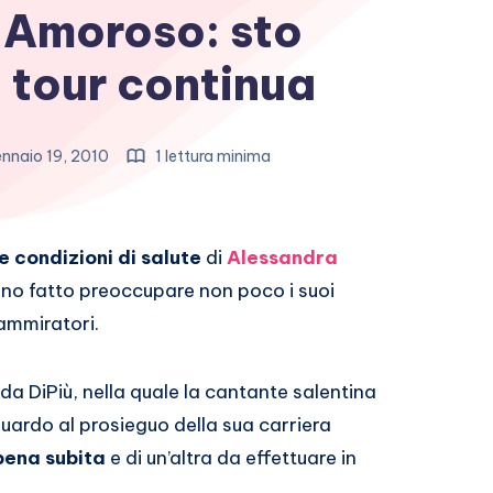
 Amoroso: sto
l tour continua
nnaio 19, 2010
1 lettura minima
e condizioni di salute
di
Alessandra
no fatto preoccupare non poco i suoi
ammiratori.
 da DiPiù, nella quale la cantante salentina
ardo al prosieguo della sua carriera
pena subita
e di un’altra da effettuare in