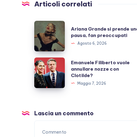
Articoli correlati
Ariana
Ariana Grande si prende un
Grande
pausa, fan preoccupati
si
Agosto 6, 2026
prende
una
Emanuele
Emanuele Filiberto vuole
pausa,
annullare nozze con
Filiberto
Clotilde?
fan
vuole
Maggio 7, 2026
preoccupati
annullare
nozze
con
Clotilde?
Lascia un commento