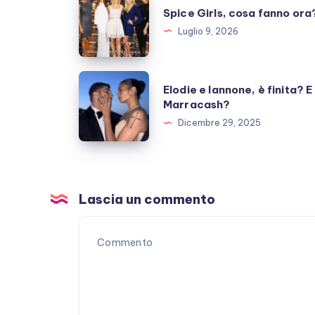
Spice Girls, cosa fanno ora
Girls,
Luglio 9, 2026
cosa
fanno
ora?
Elodie
Elodie e Iannone, è finita? E
e
Marracash?
Iannone,
Dicembre 29, 2025
è
finita?
E
Marracash?
Lascia un commento