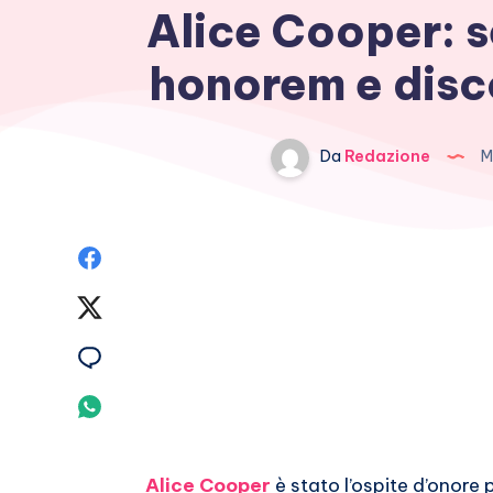
Alice Cooper: 
honorem e disco
Da
Redazione
M
Condividi
su
Condividi
Facebook
su
Condividi
Twitter
su
Condividi
Email
su
Alice Cooper
è stato l’ospite d’onore 