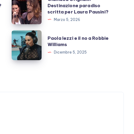
?
Destinazione paradiso
Grignani:
scritta per Laura Pausini?
Destinazione
Marzo 5, 2026
paradiso
scritta
Paola
Paola Iezzi e il no a Robbie
per
Iezzi
Williams
Laura
e
Dicembre 5, 2025
Pausini?
il
no
a
Robbie
Williams