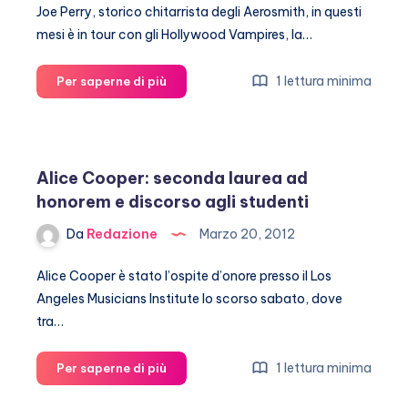
Joe Perry, storico chitarrista degli Aerosmith, in questi
mesi è in tour con gli Hollywood Vampires, la…
Joe
1 lettura minima
Per saperne di più
Perry,
malore
durante
il
Alice Cooper: seconda laurea ad
concerto
honorem e discorso agli studenti
con
gli
Da
Redazione
Marzo 20, 2012
Hollywood
Vampires
Alice Cooper è stato l’ospite d’onore presso il Los
Angeles Musicians Institute lo scorso sabato, dove
tra…
Alice
1 lettura minima
Per saperne di più
Cooper: