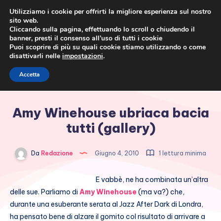
Utilizziamo i cookie per offrirti la migliore esperienza sul nostro
sito web.
Cliccando sulla pagina, effettuando lo scroll o chiudendo il
banner, presti il consenso all’uso di tutti i cookie
Puoi scoprire di più su quali cookie stiamo utilizzando o come
disattivarli nelle
impostazioni
.
Cronaca rosa, costume e
Accetta
società
Amy Winehouse ubriaca bacia
tutti (gallery)
Da
Redazione
Giugno 4, 2010
1 lettura minima
E vabbè, ne ha combinata un’altra
delle sue. Parliamo di
Amy Winehouse
(ma va?) che,
durante una esuberante serata al Jazz After Dark di Londra,
ha pensato bene di alzare il gomito col risultato di arrivare a