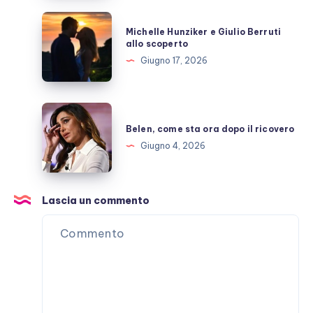
Michelle
Michelle Hunziker e Giulio Berruti
Hunziker
allo scoperto
e
Giugno 17, 2026
Giulio
Berruti
allo
Belen,
scoperto
come
Belen, come sta ora dopo il ricovero
sta
Giugno 4, 2026
ora
dopo
il
Lascia un commento
ricovero