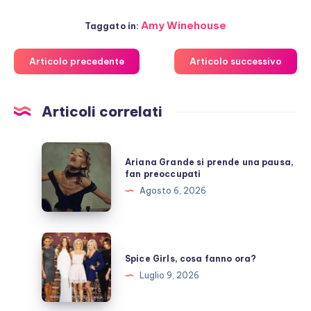
Amy Winehouse
Taggato in:
Articolo precedente
Articolo successivo
Articoli correlati
Ariana
Ariana Grande si prende una pausa,
Grande
fan preoccupati
si
Agosto 6, 2026
prende
una
pausa,
Spice
fan
Girls,
Spice Girls, cosa fanno ora?
preoccupati
cosa
Luglio 9, 2026
fanno
ora?