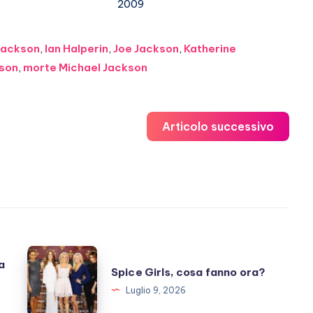
2009
 Jackson
,
Ian Halperin
,
Joe Jackson
,
Katherine
kson
,
morte Michael Jackson
Articolo successivo
Spice
a
Spice Girls, cosa fanno ora?
Girls,
Luglio 9, 2026
cosa