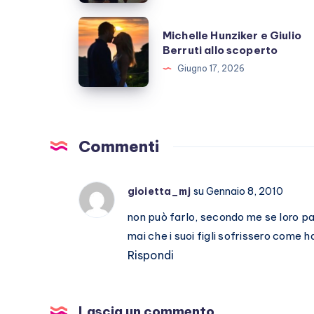
prende
una
Michelle
Michelle Hunziker e Giulio
pausa,
Hunziker
Berruti allo scoperto
fan
e
Giugno 17, 2026
preoccupati
Giulio
Berruti
allo
scoperto
Commenti
gioietta_mj
su Gennaio 8, 2010
non può farlo, secondo me se loro p
mai che i suoi figli sofrissero come ha fatt
Rispondi
Lascia un commento