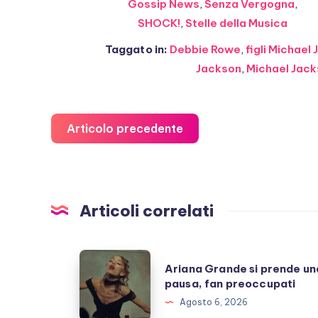
Gossip News
,
Senza Vergogna
,
SHOCK!
,
Stelle della Musica
Taggato in:
Debbie Rowe
,
figli Michael
Jackson
,
Michael Jac
Articolo precedente
Articoli correlati
Ariana
Ariana Grande si prende un
Grande
pausa, fan preoccupati
si
Agosto 6, 2026