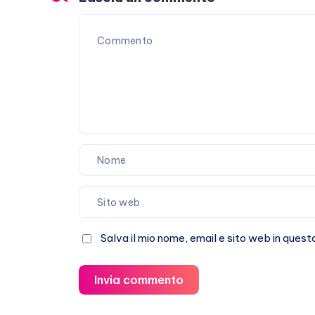
Salva il mio nome, email e sito web in que
Invia commento