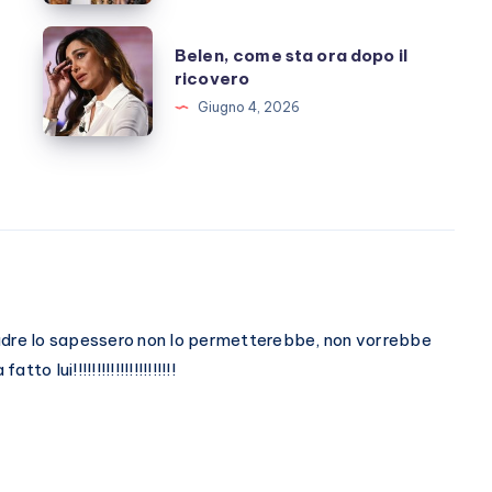
fanno
ora?
Belen,
Belen, come sta ora dopo il
come
ricovero
sta
Giugno 4, 2026
ora
dopo
il
ricovero
adre lo sapessero non lo permetterebbe, non vorrebbe
o lui!!!!!!!!!!!!!!!!!!!!!!