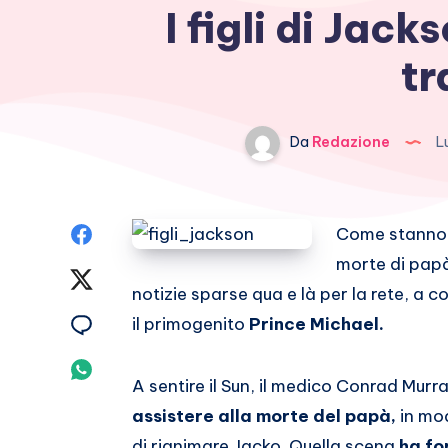
I figli di Jac
tr
Da
Redazione
Lu
Condividi
Come stanno
morte di pap
su
Condividi
notizie sparse qua e là per la rete, a 
Facebook
su
Condividi
il primogenito
Prince Michael.
Twitter
su
Condividi
A sentire il Sun, il medico Conrad Murr
Email
su
assistere alla morte del papà,
in mod
di rianimare Jacko. Quella scena
ha fo