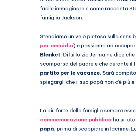
Whatsapp
facile immaginare e come racconta Stev
famiglia Jackson.
Stendiamo un velo pietoso sulla sensibil
per omicidio
) e passiamo ad occuparc
Blanket.
Di lui lo zio Jermaine dice ch
scomparsa del padre e che durante il 
partito per le vacanze.
Sarà compito d
spiegargli che il suo papà non c’è più e 
La più forte della famiglia sembra ess
commemorazione pubblica
ha urlato
papà,
prima di scoppiare in lacrime. L