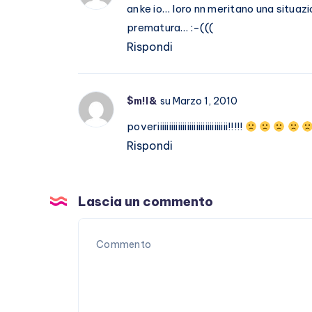
anke io… loro nn meritano una situazi
prematura… :-(((
Rispondi
$m!l&
su Marzo 1, 2010
poveriiiiiiiiiiiiiiiiiiiiiiiiiiiiiii!!!!!
Rispondi
Lascia un commento