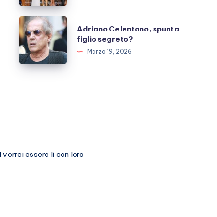
fanno
ora?
Adriano
Adriano Celentano, spunta
Celentano,
figlio segreto?
spunta
Marzo 19, 2026
figlio
segreto?
l vorrei essere li con loro