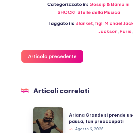
Categorizzato in:
Gossip & Bambini
,
SHOCK!
,
Stelle della Musica
Taggato in:
Blanket
,
figli Michael Ja
Jackson
,
Paris
Articolo precedente
Articoli correlati
Ariana
Ariana Grande si prende un
Grande
pausa, fan preoccupati
si
Agosto 6, 2026