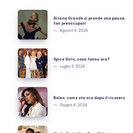
Ariana
Ariana Grande si prende una pausa,
Grande
fan preoccupati
si
Agosto 6, 2026
prende
una
pausa,
Spice
fan
Girls,
Spice Girls, cosa fanno ora?
preoccupati
cosa
Luglio 9, 2026
fanno
ora?
Belen,
come
Belen, come sta ora dopo il ricovero
sta
Giugno 4, 2026
ora
dopo
il
Giulia