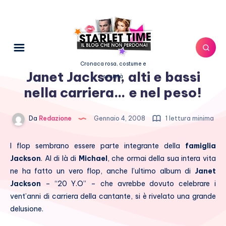
Cronaca rosa, costume e
Janet Jackson, alti e bassi
società
nella carriera… e nel peso!
Da
Redazione
Gennaio 4, 2008
1 lettura minima
I flop sembrano essere parte integrante della
famiglia
Jackson
. Al di là di
Michael
, che ormai della sua intera vita
ne ha fatto un vero flop, anche l’ultimo album di
Janet
Jackson
– “20 Y.O” – che avrebbe dovuto celebrare i
vent’anni di carriera della cantante, si è rivelato una grande
delusione.