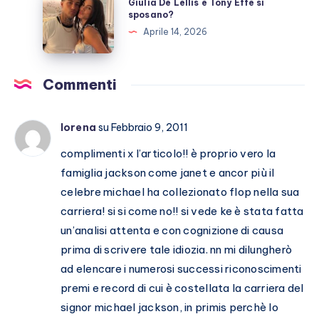
Giulia De Lellis e Tony Effe si
ricovero
De
sposano?
Lellis
Aprile 14, 2026
e
Tony
Effe
Commenti
si
sposano?
lorena
su Febbraio 9, 2011
complimenti x l’articolo!! è proprio vero la
famiglia jackson come janet e ancor più il
celebre michael ha collezionato flop nella sua
carriera! si si come no!! si vede ke è stata fatta
un’analisi attenta e con cognizione di causa
prima di scrivere tale idiozia. nn mi dilungherò
ad elencare i numerosi successi riconoscimenti
premi e record di cui è costellata la carriera del
signor michael jackson, in primis perchè lo