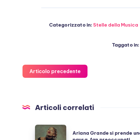
Categorizzato in:
Stelle della Musica
Taggato in:
Articolo precedente
Articoli correlati
Ariana
Ariana Grande si prende un
Grande
pausa, fan preoccupati