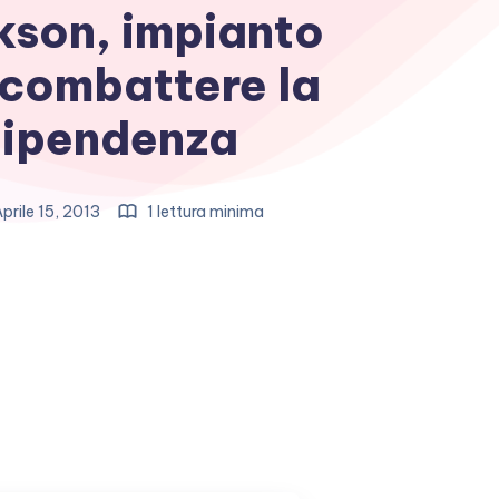
kson, impianto
 combattere la
dipendenza
prile 15, 2013
1 lettura minima