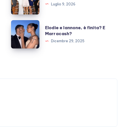
Luglio 9, 2026
cosa
fanno
ora?
Elodie
Elodie e Iannone, è finita? E
e
Marracash?
Iannone,
Dicembre 29, 2025
è
finita?
E
Marracash?