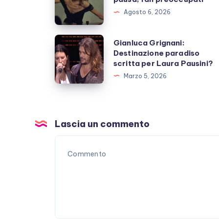
si
Agosto 6, 2026
prende
una
Gianluca
Gianluca Grignani:
pausa,
Destinazione paradiso
Grignani:
scritta per Laura Pausini?
fan
Destinazione
Marzo 5, 2026
preoccupati
paradiso
scritta
per
Laura
Lascia un commento
Pausini?