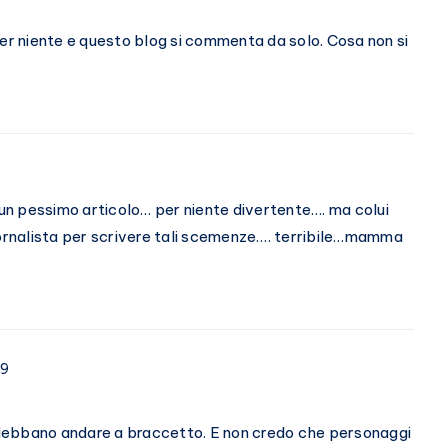
per niente e questo blog si commenta da solo. Cosa non si
n pessimo articolo… per niente divertente…. ma colui
iornalista per scrivere tali scemenze…. terribile…mamma
09
o debbano andare a braccetto. E non credo che personaggi