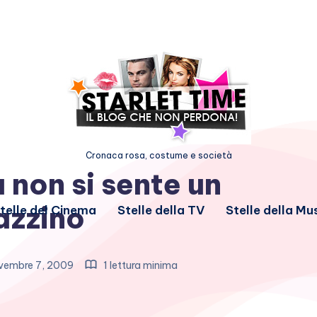
Cronaca rosa, costume e società
 non si sente un
azzino
telle del Cinema
Stelle della TV
Stelle della Mu
embre 7, 2009
1 lettura minima