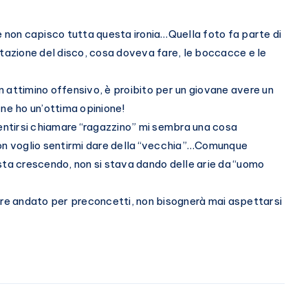
Martino
e non capisco tutta questa ironia…Quella foto fa parte di
ntazione del disco, cosa doveva fare, le boccacce e le
 attimino offensivo, è proibito per un giovane avere un
 ne ho un’ottima opinione!
sentirsi chiamare “ragazzino” mi sembra una cosa
non voglio sentirmi dare della “vecchia”…Comunque
sta crescendo, non si stava dando delle arie da “uomo
ere andato per preconcetti, non bisognerà mai aspettarsi