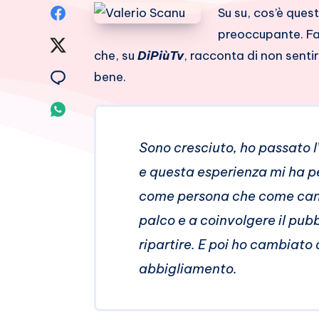
Condividi
Su su, cos’è ques
preoccupante. Fa
su
Condividi
che, su
DiPiùTv
, racconta di non senti
Facebook
su
Condividi
bene.
Twitter
su
Condividi
Email
su
Sono cresciuto, ho passato l’
Whatsapp
e questa esperienza mi ha p
come persona che come cant
palco e a coinvolgere il pub
ripartire. E poi ho cambiato
abbigliamento.