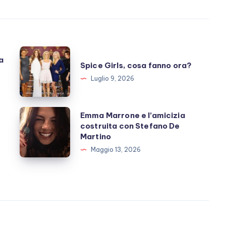
Spice
a
Spice Girls, cosa fanno ora?
Girls,
Luglio 9, 2026
cosa
fanno
ora?
Emma
Emma Marrone e l’amicizia
costruita con Stefano De
Marrone
Martino
e
Maggio 13, 2026
l’amicizia
costruita
con
Stefano
De