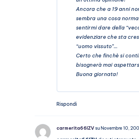
Ancora che a 19 anni non
sembra una cosa normali
sentirmi dare della “ve
evidenziare che sta cres
“uomo vissuto”…
Certo che finchè si cont
bisognerà mai aspettarsi
Buona giornata!
Rispondi
carmerita66IZV
su Novembre 10, 20