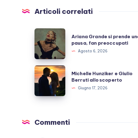
Articoli correlati
Ariana
Ariana Grande si prende un
Grande
pausa, fan preoccupati
si
Agosto 6, 2026
prende
una
Michelle
Michelle Hunziker e Giulio
pausa,
Hunziker
Berruti allo scoperto
fan
e
Giugno 17, 2026
preoccupati
Giulio
Berruti
allo
scoperto
Commenti