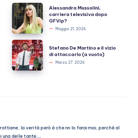
Alessandra
Alessandra Mussolini,
carriera televisiva dopo
Mussolini,
GFVip?
carriera
Maggio 21, 2026
televisiva
dopo
Stefano
Stefano De Martino e il vizio
GFVip?
De
di attaccarlo (a vuoto)
Martino
Marzo 27, 2026
e
il
vizio
di
attaccarlo
(a
vuoto)
attiene, la verità però è che nn lo farai mai, perchè al
ei una delle tante….