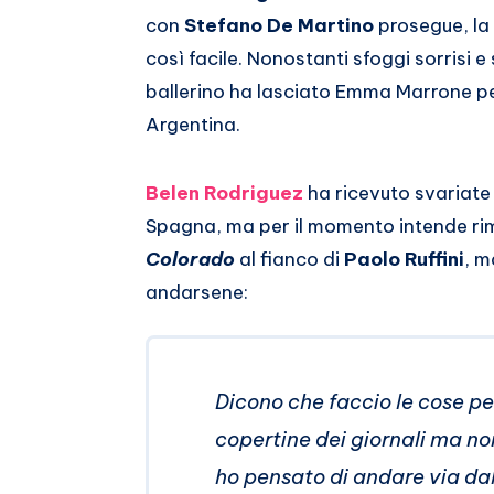
Whatsapp
con
Stefano De Martino
prosegue, la 
così facile. Nonostanti sfoggi sorrisi e 
ballerino ha lasciato Emma Marrone per
Argentina.
Belen Rodriguez
ha ricevuto svariate 
Spagna, ma per il momento intende rima
Colorado
al fianco di
Paolo Ruffini
, m
andarsene:
Dicono che faccio le cose per
copertine dei giornali ma no
ho pensato di andare via dall’