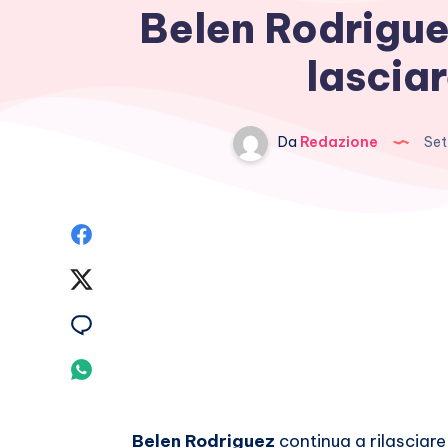
Belen Rodrigue
lasciar
Da
Redazione
Set
Condividi
su
Condividi
Facebook
su
Condividi
Twitter
su
Condividi
Email
su
Belen Rodriguez
continua a rilasciare