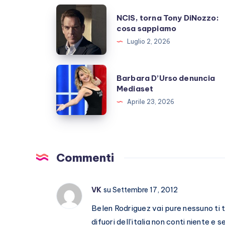
NCIS,
NCIS, torna Tony DiNozzo:
torna
cosa sappiamo
Tony
Luglio 2, 2026
DiNozzo:
cosa
Barbara
Barbara D’Urso denuncia
sappiamo
D’Urso
Mediaset
denuncia
Aprile 23, 2026
Mediaset
Commenti
VK
su Settembre 17, 2012
Belen Rodriguez vai pure nessuno ti tr
difuori dell’italia non conti niente e s