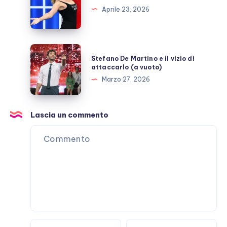
denuncia
Aprile 23, 2026
Mediaset
Stefano
Stefano De Martino e il vizio di
De
attaccarlo (a vuoto)
Martino
Marzo 27, 2026
e
il
vizio
Lascia un commento
di
attaccarlo
(a
vuoto)