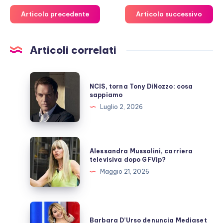
Articolo precedente
Articolo successivo
Articoli correlati
NCIS,
NCIS, torna Tony DiNozzo: cosa
torna
sappiamo
Tony
Luglio 2, 2026
DiNozzo:
cosa
sappiamo
Alessandra
Alessandra Mussolini, carriera
Mussolini,
televisiva dopo GFVip?
carriera
Maggio 21, 2026
televisiva
dopo
GFVip?
Barbara
D’Urso
Barbara D’Urso denuncia Mediaset