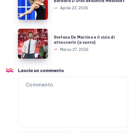
D’Urso
Barbara D’Urso denuncia Mediaset
denuncia
Aprile 23, 2026
Mediaset
Stefano
Stefano De Martino e il vizio di
De
attaccarlo (a vuoto)
Martino
Marzo 27, 2026
e
il
vizio
Lascia un commento
di
attaccarlo
(a
vuoto)