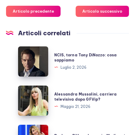
Articolo precedente
Articolo successivo
Articoli correlati
NCIS,
NCIS, torna Tony DiNozzo: cosa
torna
sappiamo
Tony
Luglio 2, 2026
DiNozzo:
cosa
sappiamo
Alessandra
Alessandra Mussolini, carriera
Mussolini,
televisiva dopo GFVip?
carriera
Maggio 21, 2026
televisiva
dopo
GFVip?
Barbara