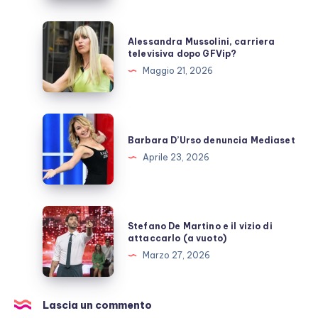
cosa
sappiamo
Alessandra
Alessandra Mussolini, carriera
Mussolini,
televisiva dopo GFVip?
carriera
Maggio 21, 2026
televisiva
dopo
GFVip?
Barbara
D’Urso
Barbara D’Urso denuncia Mediaset
denuncia
Aprile 23, 2026
Mediaset
Stefano
Stefano De Martino e il vizio di
De
attaccarlo (a vuoto)
Martino
Marzo 27, 2026
e
il
vizio
Lascia un commento