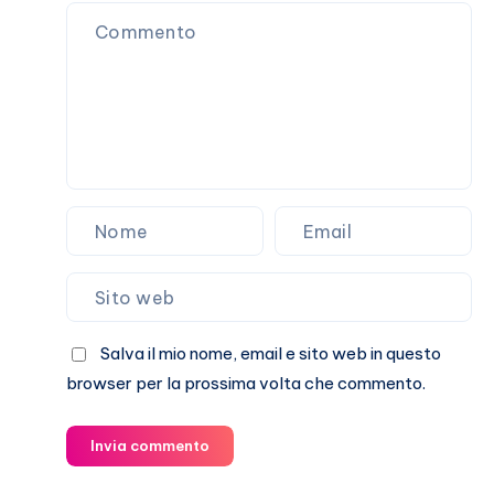
di
attaccarlo
(a
vuoto)
Salva il mio nome, email e sito web in questo
browser per la prossima volta che commento.
Invia commento