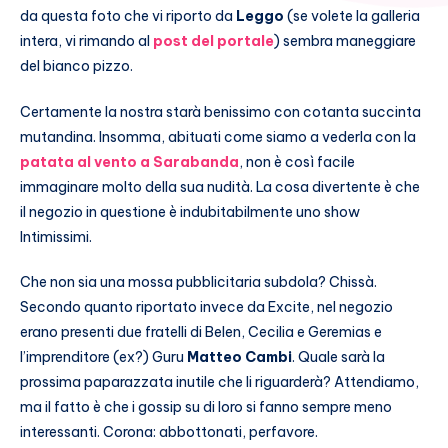
da questa foto che vi riporto da
Leggo
(se volete la galleria
intera, vi rimando al
post del portale
) sembra maneggiare
del bianco pizzo.
Certamente la nostra starà benissimo con cotanta succinta
mutandina. Insomma, abituati come siamo a vederla con la
patata al vento a Sarabanda
, non è così facile
immaginare molto della sua nudità. La cosa divertente è che
il negozio in questione è indubitabilmente uno show
Intimissimi.
Che non sia una mossa pubblicitaria subdola? Chissà.
Secondo quanto riportato invece da Excite, nel negozio
erano presenti due fratelli di Belen, Cecilia e Geremias e
l’imprenditore (ex?) Guru
Matteo Cambi
. Quale sarà la
prossima paparazzata inutile che li riguarderà? Attendiamo,
ma il fatto è che i gossip su di loro si fanno sempre meno
interessanti. Corona: abbottonati, perfavore.